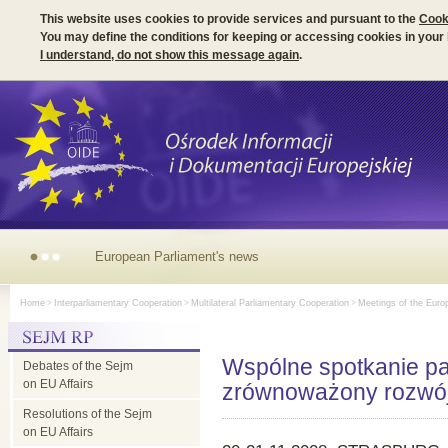
This website uses cookies to provide services and pursuant to the
Cook
You may define the conditions for keeping or accessing cookies in your
I understand, do not show this message again
.
European Parliament's news
Home
>
Interparliamentary Cooperation
>
Multilateral Parliamentary Cooperation
>
Meetings of the Euro
Wspólne spotkanie par
Debates of the Sejm
on EU Affairs
zrównoważony rozwó
Resolutions of the Sejm
on EU Affairs