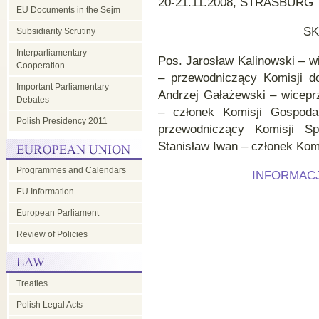
20-21.11.2008, STRASBURG
EU Documents in the Sejm
SK
Subsidiarity Scrutiny
Interparliamentary
Pos. Jarosław Kalinowski – 
Cooperation
– przewodniczący Komisji d
Important Parliamentary
Andrzej Gałażewski – wicepr
Debates
– członek Komisji Gospoda
Polish Presidency 2011
przewodniczący Komisji Sp
Stanisław Iwan – członek Komi
Programmes and Calendars
INFORMACJ
EU Information
European Parliament
Review of Policies
Treaties
Polish Legal Acts