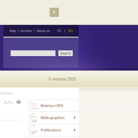
X
Map
|
Archive
|
About us
PL
|
EN
6 sierpnia 2026
ztokholmie