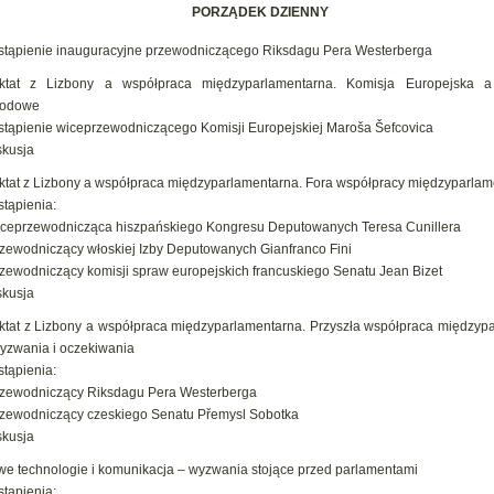
PORZĄDEK DZIENNY
tąpienie inauguracyjne przewodniczącego Riksdagu Pera Westerberga
aktat z Lizbony a współpraca międzyparlamentarna. Komisja Europejska a
rodowe
tąpienie wiceprzewodniczącego Komisji Europejskiej Maroša Šefcovica
kusja
ktat z Lizbony a współpraca międzyparlamentarna. Fora współpracy międzyparlam
tąpienia:
iceprzewodnicząca hiszpańskiego Kongresu Deputowanych Teresa Cunillera
rzewodniczący włoskiej Izby Deputowanych Gianfranco Fini
rzewodniczący komisji spraw europejskich francuskiego Senatu Jean Bizet
kusja
ktat z Lizbony a współpraca międzyparlamentarna. Przyszła współpraca międzyp
yzwania i oczekiwania
tąpienia:
rzewodniczący Riksdagu Pera Westerberga
rzewodniczący czeskiego Senatu Přemysl Sobotka
kusja
e technologie i komunikacja – wyzwania stojące przed parlamentami
tąpienia: