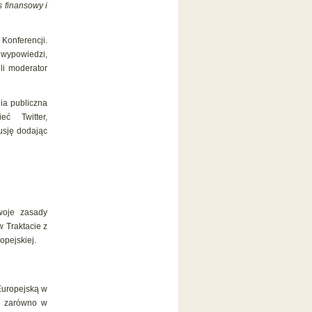
s finansowy i
onferencji.
 wypowiedzi,
li moderator
nia publiczna
ć Twitter,
usję dodając
woje zasady
 Traktacie z
opejskiej.
 Europejską w
i, zarówno w