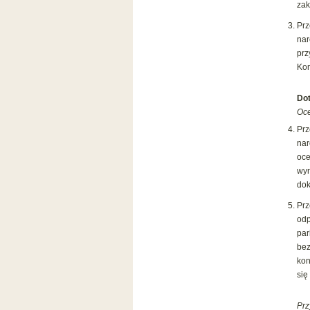
zak
Prz
na
prz
Kom
Dot
Oce
Prz
nar
oce
wy
dok
Pr
od
par
bez
kon
się
Prz