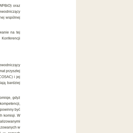
(WPBiO) oraz
zewodniczący
nej wspólnej
wanie na tej
onferencji
ewodniczący
mat przyszłej
COSAC) i jej
ają bardziej
omisje, gdyż
kompetencji,
 powinny być
h komisji. W
jalizowanymi
lizowanych w