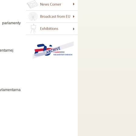
 parlamenty
entarnej
arlamentarna