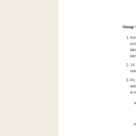
Uwagi 
Kon
prz
ta
par
14 
sek
Po 
deb
w r