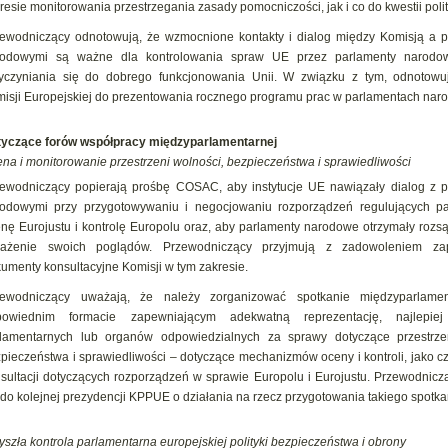
resie monitorowania przestrzegania zasady pomocniczości, jak i co do kwestii poli
ewodniczący odnotowują, że wzmocnione kontakty i dialog między Komisją a 
rodowymi są ważne dla kontrolowania spraw UE przez parlamenty narodo
yczyniania się do dobrego funkcjonowania Unii. W związku z tym, odnotowu
isji Europejskiej do prezentowania rocznego programu prac w parlamentach nar
yczące forów współpracy międzyparlamentarnej
na i monitorowanie przestrzeni wolności, bezpieczeństwa i sprawiedliwości
ewodniczący popierają prośbę COSAC, aby instytucje UE nawiązały dialog z 
odowymi przy przygotowywaniu i negocjowaniu rozporządzeń regulujących pa
nę Eurojustu i kontrolę Europolu oraz, aby parlamenty narodowe otrzymały rozs
rażenie swoich poglądów. Przewodniczący przyjmują z zadowoleniem za
umenty konsultacyjne Komisji w tym zakresie.
zewodniczący uważają, że należy zorganizować spotkanie międzyparlam
powiednim formacie zapewniającym adekwatną reprezentację, najlepie
lamentarnych lub organów odpowiedzialnych za sprawy dotyczące przestrzen
pieczeństwa i sprawiedliwości – dotyczące mechanizmów oceny i kontroli, jako c
sultacji dotyczących rozporządzeń w sprawie Europolu i Eurojustu. Przewodnicz
 do kolejnej prezydencji KPPUE o działania na rzecz przygotowania takiego spotka
yszła kontrola parlamentarna europejskiej polityki bezpieczeństwa i obrony