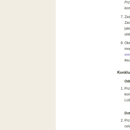
Prz
kon
Zas
Zac
jak
uła
Obr
mo
www
#eu
Konklu
Odn
Pr
kon
Liz
Dot
Prz
cel