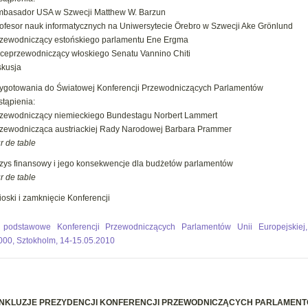
mbasador USA w Szwecji Matthew W. Barzun
rofesor nauk informatycznych na Uniwersytecie Örebro w Szwecji Ake Grönlund
rzewodniczący estońskiego parlamentu Ene Ergma
iceprzewodniczący włoskiego Senatu Vannino Chiti
kusja
ygotowania do Światowej Konferencji Przewodniczących Parlamentów
tąpienia:
rzewodniczący niemieckiego Bundestagu Norbert Lammert
rzewodnicząca austriackiej Rady Narodowej Barbara Prammer
r de table
zys finansowy i jego konsekwencje dla budżetów parlamentów
r de table
oski i zamknięcie Konferencji
 podstawowe Konferencji Przewodniczących Parlamentów Unii Europejskiej
000, Sztokholm, 14-15.05.2010
NKLUZJE PREZYDENCJI KONFERENCJI PRZEWODNICZĄCYCH PARLAMENTÓ