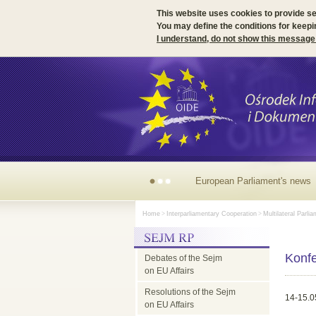
This website uses cookies to provide s
You may define the conditions for keepi
I understand, do not show this message
Irish
Home
>
Interparliamentary Cooperation
>
Multilateral Parli
Presidency
Konfe
Debates of the Sejm
of
on EU Affairs
Resolutions of the Sejm
the
14-15.0
on EU Affairs