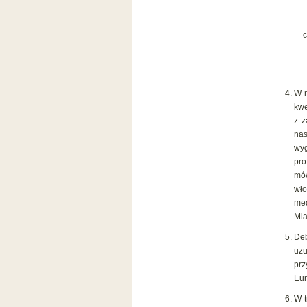
W 
kwe
z z
na
wyg
pro
mów
wło
med
Mia
De
uzu
prz
Eur
W t