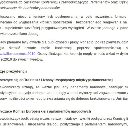
ygotowania do Światowej Konferencji Przewodniczących Parlamentów
oraz
Kryzy
sekwencje dla budżetów parlamentów
.
tosowano nieco zmieniony tryb postępowania, w celu rozwinięcia formuły K
hęcano do wygłaszania krótkich spostrzeżeń i bezpośredniego reagowania na
o uzupełnienie wcześniej przygotowanych wystąpień. W czasie jednego z pane
twiał uczestnikom debatę.
ady plenarne były otwarte dla publiczności i prasy. Ponadto, po raz pierwszy, opi
gła śledzić otwarte części konferencji poprzez społecznościową sie
.twitter.com/eusc2010
. Osoby śledzące konferencję mogły wnieść wkład w dysk
sc2010 do swoich tweetów.
zje prezydencji
oszące się do Traktatu z Lizbony i współpracy międzyparlamentarnej
zewodniczący uznają, że ważne jest, aby parlamenty narodowe, szanując s
stytucyjne i tradycje parlamentarne, mogły w pełni wykorzystać zagwarantowane w
bony możliwości aktywnego przyczyniania się do dobrego funkcjonowania Unii Eur
yczące Komisji Europejskiej i parlamentów narodowych
ewodniczący podkreślają wcześniejsze inicjatywy i wysiłki podjęte przez Komisję
u ustanowienia i ulepszenia dialogu politycznego z parlamentami narodowym