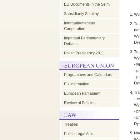
EU Documents in the Sejm
EU
Subsidiarity Scrutiny
Wys
Interparliamentary
Tr
Council
Cooperation
na
Wys
Important Parliamentary
Dys
-
Debates
Tra
Polish Presidency 2011
Wys
parliamentary
- w
- p
Programmes and Calendars
- p
dimension
Dys
EU Information
Tra
European Parliament
– w
Review of Policies
Wys
- p
- p
Dys
Treaties
Now
Polish Legal Acts
Wys