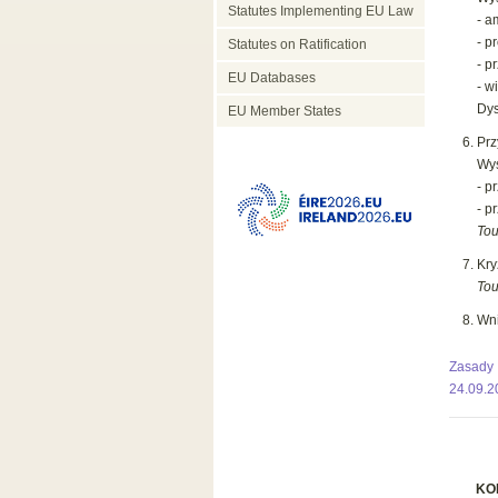
Statutes Implementing EU Law
- a
- p
Statutes on Ratification
- p
EU Databases
- w
Dys
EU Member States
Prz
Wys
- p
- p
Tou
Kry
Tou
Wni
Zasady
24.09.2
KO