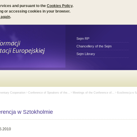
ervices and pursuant to the
Cookies Policy
.
ng or accessing cookies in your browser.
 again
.
Sejm RP
Chancellery of the Sejm
Sejm Library
amentary Cooperation
>
Conference of Speakers of the...
>
Meetings of the Conference of...
> Konferencja w S
rencja w Sztokholmie
5.2010