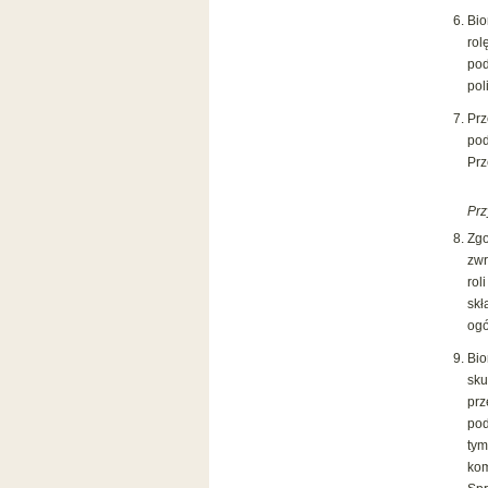
Bio
rol
pod
pol
Prz
po
Prz
Prz
Zgo
zwr
rol
skł
ogó
Bio
sku
prz
pod
tym
kom