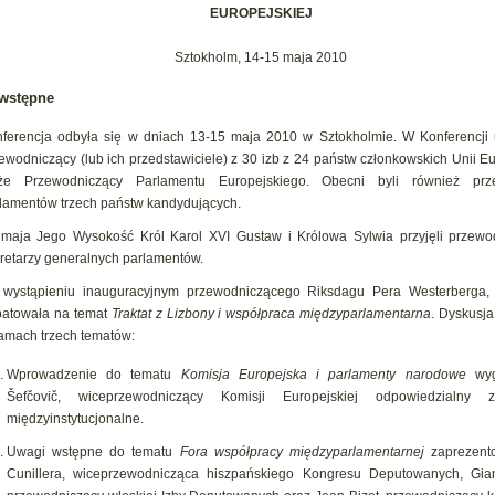
EUROPEJSKIEJ
Sztokholm, 14-15 maja 2010
wstępne
ferencja odbyła się w dniach 13-15 maja 2010 w Sztokholmie. W Konferencji u
ewodniczący (lub ich przedstawiciele) z 30 izb z 24 państw członkowskich Unii Eu
kże Przewodniczący Parlamentu Europejskiego. Obecni byli również prz
lamentów trzech państw kandydujących.
maja Jego Wysokość Król Karol XVI Gustaw i Królowa Sylwia przyjęli przewo
retarzy generalnych parlamentów.
wystąpieniu inauguracyjnym przewodniczącego Riksdagu Pera Westerberga, 
atowała na temat
Traktat z Lizbony i współpraca międzyparlamentarna
. Dyskusja
amach trzech tematów:
Wprowadzenie do tematu
Komisja Europejska i parlamenty narodowe
wyg
Šefčovič, wiceprzewodniczący Komisji Europejskiej odpowiedzialny 
międzyinstytucjonalne.
Uwagi wstępne do tematu
Fora współpracy międzyparlamentarnej
zaprezento
Cunillera, wiceprzewodnicząca hiszpańskiego Kongresu Deputowanych, Gian