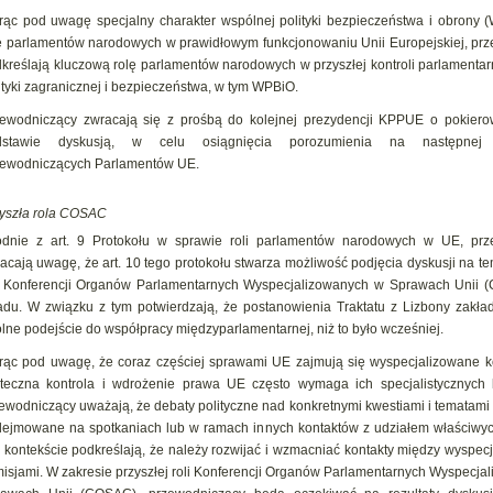
rąc pod uwagę specjalny charakter wspólnej polityki bezpieczeństwa i obrony 
ę parlamentów narodowych w prawidłowym funkcjonowaniu Unii Europejskiej, pr
kreślają kluczową rolę parlamentów narodowych w przyszłej kontroli parlamentar
ityki zagranicznej i bezpieczeństwa, w tym WPBiO.
ewodniczący zwracają się z prośbą do kolejnej prezydencji KPPUE o pokiero
dstawie dyskusją, w celu osiągnięcia porozumienia na następnej K
ewodniczących Parlamentów UE.
yszła rola COSAC
dnie z art. 9 Protokołu w sprawie roli parlamentów narodowych w UE, prz
acają uwagę, że art. 10 tego protokołu stwarza możliwość podjęcia dyskusji na te
i Konferencji Organów Parlamentarnych Wyspecjalizowanych w Sprawach Unii (
adu. W związku z tym potwierdzają, że postanowienia Traktatu z Lizbony zakład
lne podejście do współpracy międzyparlamentarnej, niż to było wcześniej.
rąc pod uwagę, że coraz częściej sprawami UE zajmują się wyspecjalizowane k
teczna kontrola i wdrożenie prawa UE często wymaga ich specjalistycznych 
ewodniczący uważają, że debaty polityczne nad konkretnymi kwestiami i tematami
ejmowane na spotkaniach lub w ramach innych kontaktów z udziałem właściwyc
 kontekście podkreślają, że należy rozwijać i wzmacniać kontakty między wyspec
isjami. W zakresie przyszłej roli Konferencji Organów Parlamentarnych Wyspecja