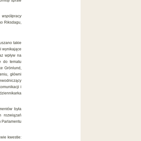
omisji spraw
 współpracy
go Riksdagu,
uszano takie
i wynikające
raz wpływ na
e do tematu
ke Grönlund,
eniu, główni
zewodniczący
omunikacji i
dziennikarka
amentów
była
h rozwiązań
m Parlamentu
wie kwestie: