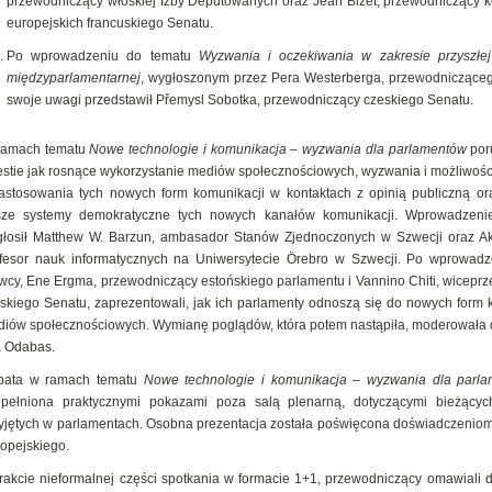
przewodniczący włoskiej Izby Deputowanych oraz Jean Bizet, przewodniczący k
europejskich francuskiego Senatu.
Po wprowadzeniu do tematu
Wyzwania i oczekiwania w zakresie przyszłej
międzyparlamentarnej
, wygłoszonym przez Pera Westerberga, przewodniczące
swoje uwagi przedstawił Přemysl Sobotka, przewodniczący czeskiego Senatu.
ramach tematu
Nowe technologie i komunikacja – wyzwania dla parlamentów
por
stie jak rosnące wykorzystanie mediów społecznościowych, wyzwania i możliwośc
astosowania tych nowych form komunikacji w kontaktach z opinią publiczną o
sze systemy demokratyczne tych nowych kanałów komunikacji. Wprowadzeni
łosił Matthew W. Barzun, ambasador Stanów Zjednoczonych w Szwecji oraz A
fesor nauk informatycznych na Uniwersytecie Örebro w Szwecji. Po wprowadz
cy, Ene Ergma, przewodniczący estońskiego parlamentu i Vannino Chiti, wicepr
skiego Senatu, zaprezentowali, jak ich parlamenty odnoszą się do nowych form k
iów społecznościowych. Wymianę poglądów, która potem nastąpiła, moderowała 
 Odabas.
bata w ramach tematu
Nowe technologie i komunikacja – wyzwania dla parl
pełniona praktycznymi pokazami poza salą plenarną, dotyczącymi bieżącyc
yjętych w parlamentach. Osobna prezentacja została poświęcona doświadczenio
opejskiego.
rakcie nieformalnej części spotkania w formacie 1+1, przewodniczący omawiali d