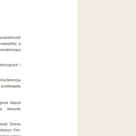
czestniczyli
ropejskiej, a
ewodniczący
dniczących i
Konferencja
 przebiegała
łosił Maroš
za stosunki
wali Teresa
franco Fini,