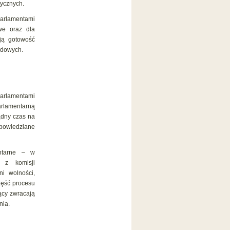
tycznych.
parlamentami
we oraz dla
ją gotowość
odowych.
parlamentami
rlamentarną
ądny czas na
powiedziane
entarne – w
j z komisji
i wolności,
zęść procesu
ący zwracają
nia.