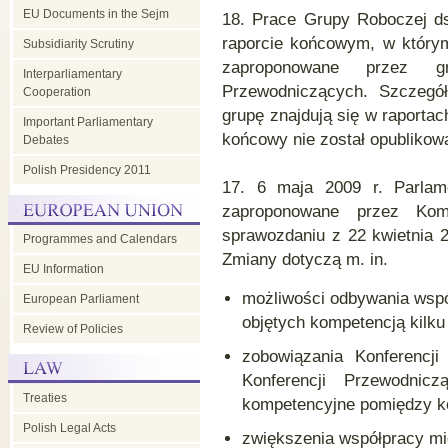
EU Documents in the Sejm
18. Prace Grupy Roboczej d
raporcie końcowym, w którym
Subsidiarity Scrutiny
zaproponowane przez g
Interparliamentary
Przewodniczących. Szczegół
Cooperation
grupę znajdują się w raportac
Important Parliamentary
końcowy nie został opublikow
Debates
Polish Presidency 2011
17. 6 maja 2009 r. Parlame
zaproponowane przez Kom
sprawozdaniu z 22 kwietnia 
Programmes and Calendars
Zmiany dotyczą m. in.
EU Information
możliwości odbywania wspó
European Parliament
objętych kompetencją kilku 
Review of Policies
zobowiązania Konferencj
Konferencji Przewodnic
Treaties
kompetencyjne pomiędzy ko
Polish Legal Acts
zwiększenia współpracy mi