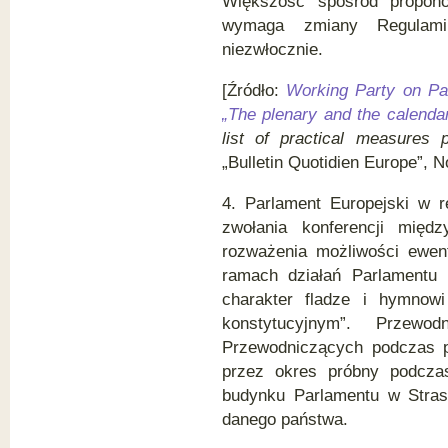
Większość spośród propon
wymaga zmiany Regulam
niezwłocznie.
[Źródło:
Working Party on Par
„The plenary and the calendar 
list of practical measures
„Bulletin Quotidien Europe”, N
4. Parlament Europejski w r
zwołania konferencji międ
rozważenia możliwości ewen
ramach działań Parlamentu 
charakter fladze i hymnowi
konstytucyjnym”. Przewo
Przewodniczących podczas po
przez okres próbny podcza
budynku Parlamentu w Stra
danego państwa.