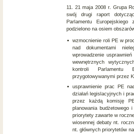
11. 21 maja 2008 r. Grupa R
swój drugi raport dotycząc
Parlamentu Europejskiego 
podzielono na osiem obszaró
wzmocnienie roli PE w proc
nad dokumentami nieleg
wprowadzenie usprawnień 
wewnętrznych wytycznyc
kontroli Parlamentu
przygotowywanymi przez K
usprawnienie prac PE nad
działań legislacyjnych i p
przez każdą komisję P
planowania budżetowego i
priorytety zawarte w roczne
wiosennej debaty nt. roczne
nt. głównych priorytetów n