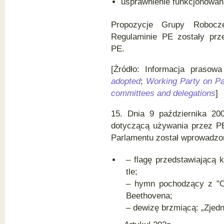
usprawnienie funkcjonowani
Propozycje Grupy Robocz
Regulaminie PE zostały prz
PE.
[Źródło: Informacja praso
adopted
;
Working Party on Pa
committees and delegations
]
15. Dnia 9 października 200
dotyczącą używania przez PE
Parlamentu został wprowadzon
– flagę przedstawiającą 
tle;
– hymn pochodzący z "O
Beethovena;
– dewizę brzmiącą: „Zjed