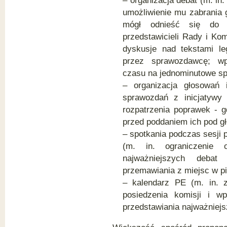
– organizacja debat (m. in
umożliwienie mu zabrania g
mógł odnieść się do 
przedstawicieli Rady i Ko
dyskusje nad tekstami le
przez sprawozdawcę; wp
czasu na jednominutowe sp
– organizacja głosowań i
sprawozdań z inicjatywy 
rozpatrzenia poprawek - g
przed poddaniem ich pod g
– spotkania podczas sesji p
(m. in. ograniczenie 
najważniejszych debat 
przemawiania z miejsc w pi
– kalendarz PE (m. in. z
posiedzenia komisji i w
przedstawiania najważniejs