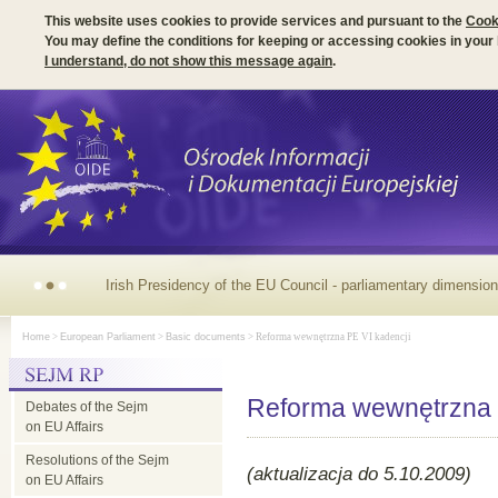
This website uses cookies to provide services and pursuant to the
Cook
You may define the conditions for keeping or accessing cookies in your
I understand, do not show this message again
.
Irish Presidency of the EU Council - parliamentary dimension
Home
>
European Parliament
>
Basic documents
> Reforma wewnętrzna PE VI kadencji
Reforma wewnętrzna 
Debates of the Sejm
on EU Affairs
Resolutions of the Sejm
(aktualizacja do 5.10.2009)
on EU Affairs