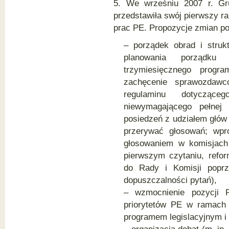
5. We wrześniu 2007 r. Gr
przedstawiła swój pierwszy ra
prac PE. Propozycje zmian p
– porządek obrad i strukt
planowania porządku
trzymiesięcznego program
zachęcenie sprawozdawc
regulaminu dotycząceg
niewymagającego pełnej 
posiedzeń z udziałem głów 
przerywać głosowań; wpr
głosowaniem w komisjach 
pierwszym czytaniu, refo
do Rady i Komisji poprz
dopuszczalności pytań),
– wzmocnienie pozycji 
priorytetów PE w ramach 
programem legislacyjnym i 