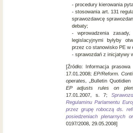
- procedury kierowania pyt
- stosowania art. 131 regul
sprawozdawcę sprawozdani
debaty;
- wprowadzenia zasady,
legislacyjnymi byłyby o
przez co stanowisko PE w d
- sprawozdań z inicjatywy 
[Źródło: Informacja prasow
17.01.2008;
EP/Reform. Conti
operates
, „Bulletin Quotidie
EP adjusts rules on plen
17.01.2007, s. 7;
Sprawoz
Regulaminu Parlamentu Euro
przez grupę roboczą ds. ref
posiedzeniach plenarnych o
0197/2008, 29.05.2008]