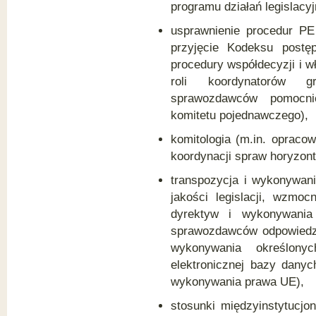
programu działań legislacyj
usprawnienie procedur PE
przyjęcie Kodeksu postę
procedury współdecyzji i 
roli koordynatorów g
sprawozdawców pomocnic
komitetu pojednawczego),
komitologia (m.in. opraco
koordynacji spraw horyzont
transpozycja i wykonywani
jakości legislacji, wzmoc
dyrektyw i wykonywania
sprawozdawców odpowiedzia
wykonywania określon
elektronicznej bazy danych
wykonywania prawa UE),
stosunki międzyinstytucjo