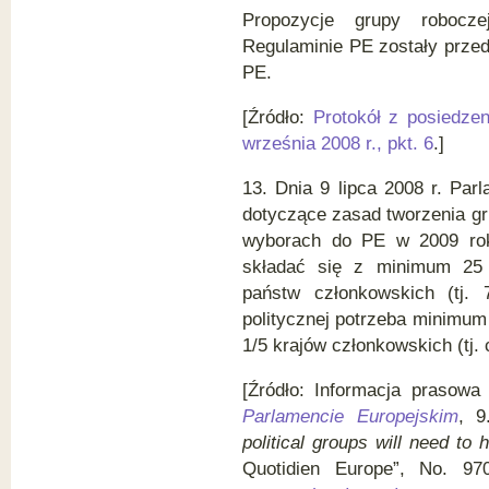
Propozycje grupy robocz
Regulaminie PE zostały prze
PE.
[Źródło:
Protokół z posiedze
września 2008 r., pkt. 6
.]
13. Dnia 9 lipca 2008 r. Par
dotyczące zasad tworzenia gr
wyborach do PE w 2009 rok
składać się z minimum 25 
państw członkowskich (tj.
politycznej potrzeba minimum 
1/5 krajów członkowskich (tj. 
[Źródło: Informacja prasow
Parlamencie Europejskim
, 9
political groups will need t
Quotidien Europe”, No. 97