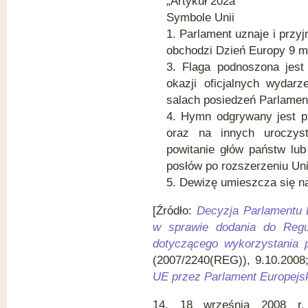
„Artykuł 202a
Symbole Unii
1. Parlament uznaje i przy
obchodzi Dzień Europy 9 m
3. Flaga podnoszona jest
okazji oficjalnych wydar
salach posiedzeń Parlamen
4. Hymn odgrywany jest p
oraz na innych uroczys
powitanie głów państw lu
posłów po rozszerzeniu Uni
5. Dewizę umieszcza się n
[Źródło:
Decyzja Parlamentu E
w sprawie dodania do Regu
dotyczącego wykorzystania p
(2007/2240(REG)), 9.10.200
UE przez Parlament Europejs
14. 18 września 2008 r. 