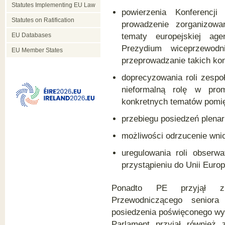
Statutes Implementing EU Law
powierzenia Konferencji
Statutes on Ratification
prowadzenie zorganizowa
EU Databases
tematy europejskiej ag
Prezydium wiceprzewodn
EU Member States
przeprowadzanie takich kons
doprecyzowania roli zespo
nieformalną rolę w pro
konkretnych tematów pomię
przebiegu posiedzeń plena
możliwości odrzucenie wni
uregulowania roli obserwa
przystąpieniu do Unii Europ
Ponadto PE przyjął zm
Przewodniczącego seniora 
posiedzenia poświęconego wy
Parlament przyjął również