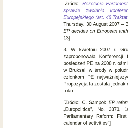
[Źródło:
Rezolucja Parlament
sprawie zwołania konferen
Europejskiego (art. 48 Trakta
Thursday, 30 August 2007 – B
EP decides on European ant
13]
3. W kwietniu 2007 r. Gru
zaproponowała Konferencji
posiedzeń PE na 2008 r. ośmi
w Brukseli w środy w połudn
członkom PE najważniejszyc
Propozycja ta została jednak
roku.
[Źródło: C. Sampol:
EP refor
„Europolitics”, No. 3373,
Parliamentary Reform: Firs
calendar of activities”]