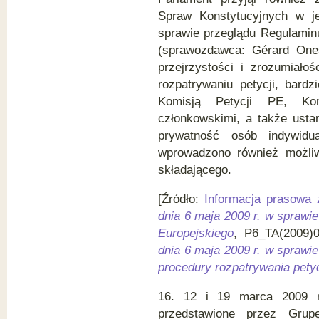
Spraw Konstytucyjnych w j
sprawie przeglądu Regulaminu
(sprawozdawca: Gérard One
przejrzystości i zrozumiał
rozpatrywaniu petycji, bard
Komisją Petycji PE, Ko
członkowskimi, a także usta
prywatność osób indywid
wprowadzono również możliwo
składającego.
[Źródło:
Informacja prasowa
dnia 6 maja 2009 r. w sprawi
Europejskiego
, P6_TA(2009)
dnia 6 maja 2009 r. w spraw
procedury rozpatrywania petyc
16. 12 i 19 marca 2009 r.
przedstawione przez Grup