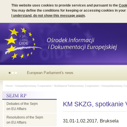
This website uses cookies to provide services and pursuant to the
Cook
You may define the conditions for keeping or accessing cookies in your
I understand, do not show this message again
.
European Parliament's news
Home
>
Interparliamentary Cooperation
>
Multilateral Parliamentary Cooperation
>
Interparliamentary Co
KM SKZG, spotkanie V
Debates of the Sejm
on EU Affairs
Resolutions of the Sejm
31.01-1.02.2017, Bruksela
on EU Affairs