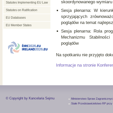
skoordynowanego wymiaru
Statutes Implementing EU Law
Sesja plenarna: W kierun
Statutes on Ratification
sprzyjających zrównoważ
EU Databases
poglądów na temat najleps
EU Member States
Sesja plenarna: Rola pro
Mechanizmu Stabilności
poglądów
Na spotkaniu nie przyjęto do
Informacje na
stronie
Konferen
© Copyright by Kancelaria Sejmu
Ministerstwo Spraw Zagranicznyc
Stałe Przedstawicielstwo RP przy