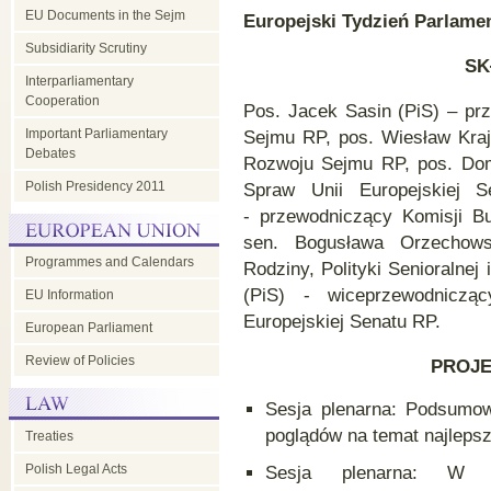
EU Documents in the Sejm
Europejski Tydzień Parlame
Subsidiarity Scrutiny
SK
Interparliamentary
Cooperation
Pos. Jacek Sasin (PiS) – pr
Important Parliamentary
Sejmu RP, pos. Wiesław Kraj
Debates
Rozwoju Sejmu RP, pos. Domi
Polish Presidency 2011
Spraw Unii Europejskiej S
- przewodniczący Komisji B
sen. Bogusława Orzechows
Programmes and Calendars
Rodziny, Polityki Senioralnej
(PiS) - wiceprzewodniczą
EU Information
Europejskiej Senatu RP.
European Parliament
Review of Policies
PROJ
Sesja plenarna: Podsumowa
poglądów na temat najleps
Treaties
Polish Legal Acts
Sesja plenarna: W k