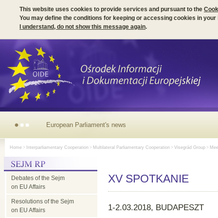
This website uses cookies to provide services and pursuant to the
Cook
You may define the conditions for keeping or accessing cookies in your
I understand, do not show this message again
.
European Parliament's news
Home
>
Interparliamentary Cooperation
>
Multilateral Parliamentary Cooperation
>
Visegrád Group
>
Meet
XV SPOTKANIE
Debates of the Sejm
on EU Affairs
Resolutions of the Sejm
1-2.03.2018, BUDAPESZT
on EU Affairs