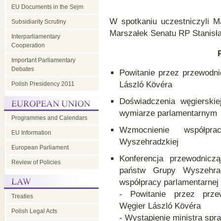
EU Documents in the Sejm
W spotkaniu uczestniczyli 
Subsidiarity Scrutiny
Marszałek Senatu RP Stanisł
Interparliamentary
Cooperation
Important Parliamentary
Debates
Powitanie przez przewodn
László Kövéra
Polish Presidency 2011
Doświadczenia węgierskie
wymiarze parlamentarnym
Programmes and Calendars
Wzmocnienie współpra
EU Information
Wyszehradzkiej
European Parliament
Konferencja przewodniczą
Review of Policies
państw Grupy Wyszehrad
współpracy parlamentarnej 
- Powitanie przez prze
Treaties
Węgier László Kövéra
Polish Legal Acts
- Wystąpienie ministra spra