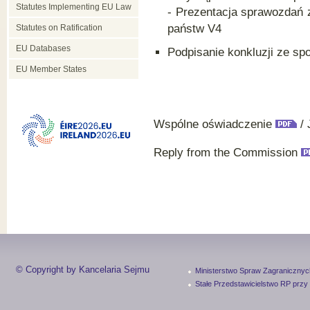
Statutes Implementing EU Law
- Prezentacja sprawozdań 
państw V4
Statutes on Ratification
EU Databases
Podpisanie konkluzji ze sp
EU Member States
Wspólne oświadczenie
/ 
Reply from the Commission
© Copyright by Kancelaria Sejmu
Ministerstwo Spraw Zagranicznyc
Stałe Przedstawicielstwo RP przy