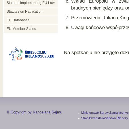
Wkład Europolu w zwalc
Statutes Implementing EU Law
brudnych pieniędzy oraz o
Statutes on Ratification
Przemówienie Juliana King
EU Databases
Uwagi końcowe współprz
EU Member States
Na spotkaniu nie przyjęto do
© Copyright by Kancelaria Sejmu
Ministerstwo Spraw Zagranicznyc
Stałe Przedstawicielstwo RP przy