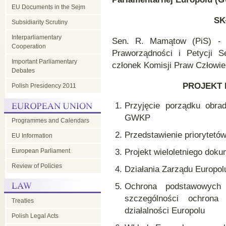
EU Documents in the Sejm
SK
Subsidiarity Scrutiny
Interparliamentary
Sen. R. Mamątow (PiS) - p
Cooperation
Praworządności i Petycji 
Important Parliamentary
członek Komisji Praw Człowie
Debates
PROJEKT 
Polish Presidency 2011
Przyjęcie porządku obra
GWKP
Programmes and Calendars
Przedstawienie priorytetó
EU Information
European Parliament
Projekt wieloletniego do
Review of Policies
Działania Zarządu Europo
Ochrona podstawowych
szczególności ochrona
Treaties
działalności Europolu
Polish Legal Acts