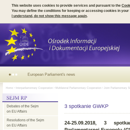
This website uses cookies to provide services and pursuant to the
Cook
You may define the conditions for keeping or accessing cookies in your
I understand, do not show this message again
.
European Parliament's news
Home
>
Interparliamentary Cooperation
>
Multilateral Parliamentary Cooperation
>
Joint Parliamentary S
3 spotkanie GWKP
Debates of the Sejm
on EU Affairs
Resolutions of the Sejm
24-25.09.2018, 3
spotk
on EU Affairs
Parlamentarnej Europolu (