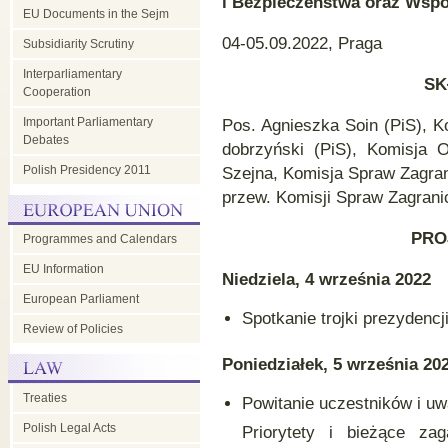
i Bezpieczeństwa oraz Wspó
EU Documents in the Sejm
04-05.09.2022, Praga
Subsidiarity Scrutiny
Interparliamentary
SK
Cooperation
Important Parliamentary
Pos. Agnieszka Soin (PiS), 
Debates
dobrzyński (PiS), Komisja 
Polish Presidency 2011
Szejna, Komisja Spraw Zagra
przew. Komisji Spraw Zagrani
PRO
Programmes and Calendars
EU Information
Niedziela, 4 września 2022
European Parliament
Spotkanie trojki prezydencj
Review of Policies
Poniedziałek, 5 września 20
Treaties
Powitanie uczestników i uw
Polish Legal Acts
Priorytety i bieżące zag