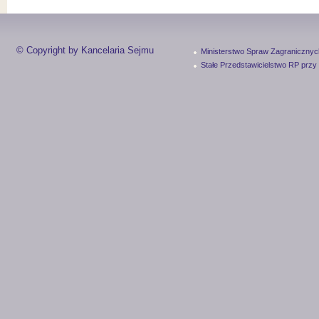
© Copyright by Kancelaria Sejmu
Ministerstwo Spraw Zagranicznyc
Stałe Przedstawicielstwo RP przy