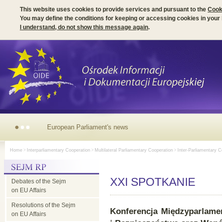
This website uses cookies to provide services and pursuant to the
Cook
You may define the conditions for keeping or accessing cookies in your
I understand, do not show this message again
.
European Parliament's news
Home
>
Interparliamentary Cooperation
>
Multilateral Parliamentary Cooperation
>
Inter-Parliamentary C
XXI SPOTKANIE
Debates of the Sejm
on EU Affairs
Resolutions of the Sejm
Konferencja Międzyparlamen
on EU Affairs