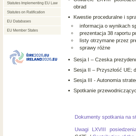
Statutes Implementing EU Law
obrad
Statutes on Ratification
Kwestie proceduralne i spr
EU Databases
informacja o wynikach s
EU Member States
prezentacja 38 raportu 
listy otrzymane przez p
sprawy różne
Sesja I – Czeska prezyden
Sesja II – Przyszłość UE; 
Sesja III - Autonomia strat
Spotkanie przewodnicząc
Dokumenty spotkania na 
Uwagi LXVIII posiedzen