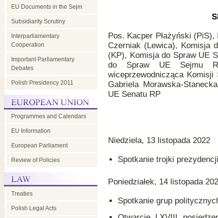
EU Documents in the Sejm
S
Subsidiarity Scrutiny
Pos. Kacper Płażyński (PiS)
Interparliamentary
Czerniak (Lewica), Komisja 
Cooperation
(KP), Komisja do Spraw UE S
Important Parliamentary
do Spraw UE Sejmu RP
Debates
wiceprzewodnicząca Komisji 
Polish Presidency 2011
Gabriela Morawska-Stanecka
UE Senatu RP
Programmes and Calendars
EU Information
Niedziela, 13 listopada 2022
European Parliament
Spotkanie trojki prezyden
Review of Policies
Poniedziałek, 14 listopada 20
Treaties
Spotkanie grup politycznyc
Polish Legal Acts
Otwarcie LXVIII posiedze