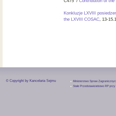
C475 /
Contribution of th
Konkluzje LXVIII posiedz
the LXVIII COSAC
, 13-15.
© Copyright by Kancelaria Sejmu
Ministerstwo Spraw Zagranicznyc
Stałe Przedstawicielstwo RP przy