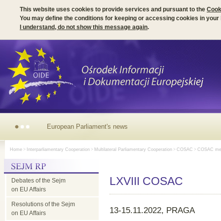
This website uses cookies to provide services and pursuant to the
Cook
You may define the conditions for keeping or accessing cookies in your
I understand, do not show this message again
.
European Parliament's news
Home
>
Interparliamentary Cooperation
>
Multilateral Parliamentary Cooperation
>
COSAC
>
COSAC mee
LXVIII COSAC
Debates of the Sejm
on EU Affairs
Resolutions of the Sejm
13-15.11.2022, PRAGA
on EU Affairs