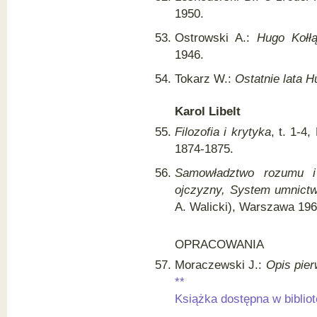
1950.
Ostrowski A.:
Hugo Kołłą
1946.
Tokarz W.:
Ostatnie lata H
Karol Libelt
Filozofia i krytyka
, t. 1-4
1874-1875.
Samowładztwo rozumu i o
ojczyzny, System umnictwa
A. Walicki), Warszawa 196
OPRACOWANIA
Moraczewski J.:
Opis pie
**
Książka dostępna w biblio