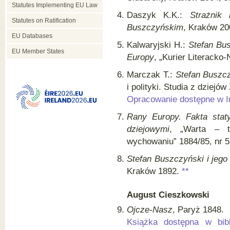
Statutes Implementing EU Law
Daszyk K.K.:
Strażnik 
Statutes on Ratification
Buszczyńskim
, Kraków 2
EU Databases
Kalwaryjski H.:
Stefan Bus
EU Member States
Europy
, „Kurier Literacko
Marczak T.:
Stefan Buszcz
i polityki. Studia z dziejó
Opracowanie dostępne w I
Rany Europy. Fakta staty
dziejowymi
, „Warta – t
wychowaniu” 1884/85, nr 53
Stefan Buszczyński i jego
Kraków 1892.
**
August Cieszkowski
Ojcze-Nasz
, Paryż 1848.
Książka dostępna w bibl