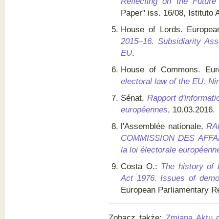
Reflecting on the Future
Paper" iss. 16/08, Istituto A
House of Lords. Europe
2015–16. Subsidiarity Ass
EU
.
House of Commons. Euro
electoral law of the EU. N
Sénat,
Rapport d'informati
européennes
, 10.03.2016.
l'Assemblée nationale,
RA
COMMISSION DES AFFAIR
la loi électorale européenn
Costa O.:
The history of 
Act 1976. Issues of democr
European Parliamentary Re
Zobacz także:
Zmiana Aktu 