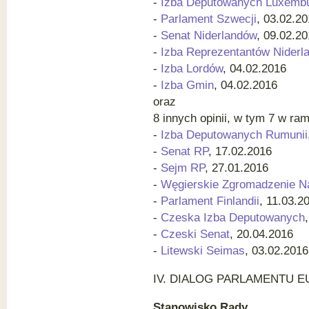
-
Izba Deputowanych Luxemb
-
Parlament Szwecji
, 03.02.2
-
Senat Niderlandów
, 09.02.2
-
Izba Reprezentantów Niderl
-
Izba Lordów
, 04.02.2016
-
Izba Gmin
, 04.02.2016
oraz
8 innych opinii, w tym 7 w ra
-
Izba Deputowanych Rumunii
-
Senat RP
, 17.02.2016
-
Sejm RP
, 27.01.2016
-
Węgierskie Zgromadzenie N
-
Parlament Finlandii
, 11.03.2
-
Czeska Izba Deputowanych
-
Czeski Senat
, 20.04.2016
-
Litewski Seimas
, 03.02.2016
IV.
DIALOG PARLAMENTU E
Stanowisko Rady