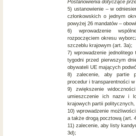
Postanowienia dotyczące prz
5) ustanowienie – w odniesi
członkowskich o jednym okrę
powyżej 26 mandatów – obowi
6) wprowadzenie wspóln
rozpoczęciem okresu wyborcze
szczeblu krajowym (art. 3a);
7) wprowadzenie jednolitego
tygodni przed pierwszym dni
obywateli UE mających podwój
8) zalecenie, aby partie p
procedur i transparentności w
9) zwiększenie widoczności 
umieszczenie ich nazw i l
krajowych partii politycznych, 
10) wprowadzenie możliwości 
a także drogą pocztową (art. 4
11) zalecenie, aby listy kand
3d);