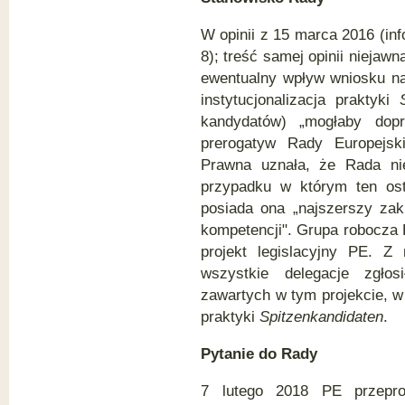
W opinii z 15 marca 2016 (inf
8); treść samej opinii niejaw
ewentualny wpływ wniosku na 
instytucjonalizacja praktyki
kandydatów) „mogłaby dopr
prerogatyw Rady Europejski
Prawna uznała, że Rada nie
przypadku w którym ten osta
posiada ona „najszerszy zak
kompetencji". Grupa robocza 
projekt legislacyjny PE. Z
wszystkie delegacje zgłos
zawartych w tym projekcie, w
praktyki
Spitzenkandidaten
.
Pytanie do Rady
7 lutego 2018 PE przepro