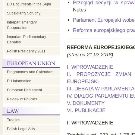
Przegląd decyzji w spraw
EU Documents in the Sejm
Notes
Subsidiarity Scrutiny
Parlament Europejski wobe
Interparliamentary
Cooperation
Reforma europejskiego pr
Important Parliamentary
Debates
REFORMA EUROPEJSKIEG
Polish Presidency 2011
(stan na 21.02.2018)
I. WPROWADZENIE
Programmes and Calendars
II. PROPOZYCJE ZMIAN
EUROPEJSKI
EU Information
III. DEBATA W PARLAMEN
European Parliament
IV. DIALOG PARLAMENTU 
Review of Policies
V. DOKUMENTY
VI. PUBLIKACJE
Treaties
I.
WPROWADZENIE
Polish Legal Acts