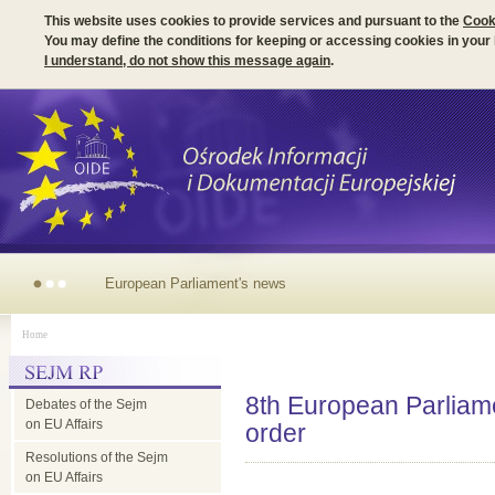
This website uses cookies to provide services and pursuant to the
Cook
You may define the conditions for keeping or accessing cookies in your
I understand, do not show this message again
.
Irish Presidency of the EU
Home
Council - parliamentary
8th European Parliame
Debates of the Sejm
dimension
on EU Affairs
order
Resolutions of the Sejm
on EU Affairs