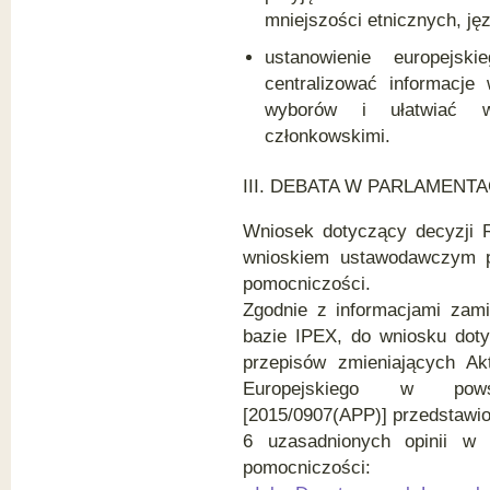
mniejszości etnicznych, ję
ustanowienie europejsk
centralizować informacje
wyborów i ułatwiać w
członkowskimi.
III.
DEBATA W PARLAMENT
Wniosek dotyczący decyzji R
wnioskiem ustawodawczym p
pomocniczości.
Zgodnie z informacjami zam
bazie IPEX, do wniosku doty
przepisów zmieniających A
Europejskiego w pows
[2015/0907(APP)] przedstawio
6 uzasadnionych opinii w 
pomocniczości: