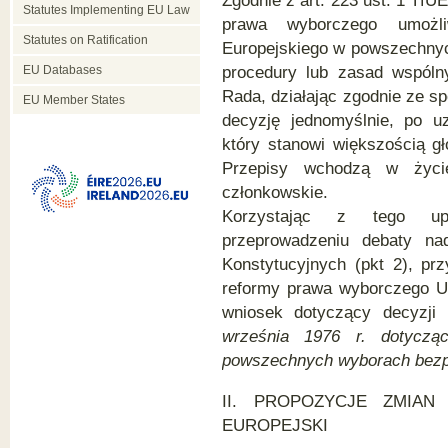
Zgodnie z art. 223 ust. 1 TfU
Statutes Implementing EU Law
prawa wyborczego umożli
Statutes on Ratification
Europejskiego w powszechnyc
EU Databases
procedury lub zasad wspóln
Rada, działając zgodnie ze s
EU Member States
decyzję jednomyślnie, po u
który stanowi większością g
Przepisy wchodzą w życi
członkowskie.
Korzystając z tego upr
przeprowadzeniu debaty na
Konstytucyjnych (pkt 2), prz
reformy prawa wyborczego UE 
wniosek dotyczący decyzj
września 1976 r. dotyczą
powszechnych wyborach bezp
II.
PROPOZYCJE ZMIAN
EUROPEJSKI