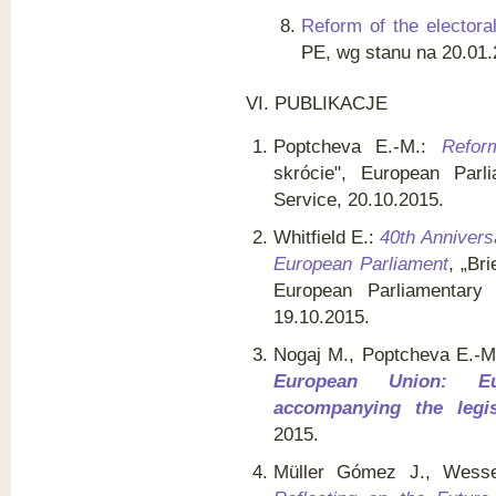
Reform of the electoral
PE, wg stanu na 20.01
VI.
PUBLIKACJE
Poptcheva E.-M.:
Refor
skrócie", European Parl
Service, 20.10.2015.
Whitfield E.:
40th Anniversa
European Parliament
, „Br
European Parliamentary
19.10.2015.
Nogaj M., Poptcheva E.-M
European Union: E
accompanying the legisl
2015.
Müller Gómez J., Wess