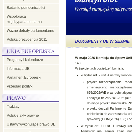
Badanie pomocniczości
w
Współpraca
międzyparlamentarna
Radzie
Ważne debaty parlamentarne
Polska prezydencja 2011
UE
DOKUMENTY UE W SEJMIE
W maju 2026 Komisja do Spraw Unii
Programy i kalendarze
143.
Informacja UE
W trakcie tych posiedzeń komisja:
w trybie art. 7 ust. 4 ustawy kooper
Parlament Europejski
projekt rozporządzenia Parl
Przegląd polityk
zmieniającego rozporządzen
676/2002/WE oraz uchylająceg
i decyzję nr 243/2012/UE (akt
do niego projekt stanowiska RP 
Traktaty
projekt decyzji Parlamentu E
odniesieniu do zaprzestania un
Polskie akty prawne
rynkowej (COM(2026) 153) i odn
Ustawy wykonujące prawo UE
w trybie art. 11 ust. 1 ustawy ko
Ministrów ma zamiar zająć po