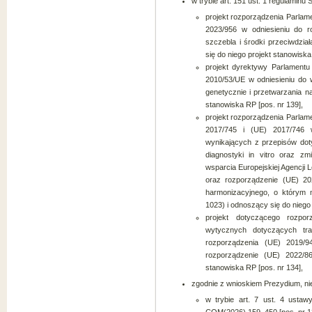
w trybie art. 151 ust. 1 regulaminu 
projekt rozporządzenia Parlam
2023/956 w odniesieniu do r
szczebla i środki przeciwdzi
się do niego projekt stanowiska
projekt dyrektywy Parlamentu
2010/53/UE w odniesieniu do
genetycznie i przetwarzania 
stanowiska RP [pos. nr 139],
projekt rozporządzenia Parlam
2017/745 i (UE) 2017/746 w
wynikających z przepisów d
diagnostyki in vitro oraz z
wsparcia Europejskiej Agencji
oraz rozporządzenie (UE) 2
harmonizacyjnego, o którym
1023) i odnoszący się do niego 
projekt dotyczącego rozpo
wytycznych dotyczących trans
rozporządzenia (UE) 2019/9
rozporządzenie (UE) 2022/8
stanowiska RP [pos. nr 134],
zgodnie z wnioskiem Prezydium, ni
w trybie art. 7 ust. 4 usta