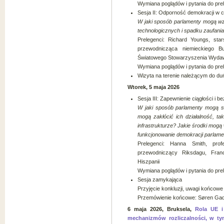
Wymiana poglądów i pytania do pre
Sesja II: Odporność demokracji w
W jaki sposób parlamenty mogą wz
technologicznych i spadku zaufania 
Prelegenci: Richard Youngs, sta
przewodnicząca niemieckiego B
Światowego Stowarzyszenia Wyda
Wymiana poglądów i pytania do pre
Wizyta na terenie należącym do du
Wtorek, 5 maja 2026
Sesja III: Zapewnienie ciągłości 
W jaki sposób parlamenty mogą s
mogą zakłócić ich działalność, ta
infrastrukturze? Jakie środki mog
funkcjonowanie demokracji parlame
Prelegenci: Hanna Smith, prof
przewodniczący Riksdagu, Fran
Hiszpanii
Wymiana poglądów i pytania do pre
Sesja zamykająca
Przyjęcie konkluzji, uwagi końcowe
Przemówienie końcowe: Søren Gad
6 maja 2026, Bruksela,
Rola UE i
mechanizmów rozliczalności, w ty