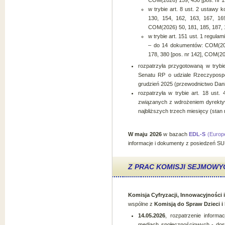
COM(2026) 159, 450 [pos. nr 1
w trybie art. 8 ust. 2 ustawy
130, 154, 162, 163, 167, 16
COM(2026) 50, 181, 185, 187, 1
w trybie art. 151 ust. 1 regula
– do 14 dokumentów: COM(202
178, 380 [pos. nr 142], COM(202
rozpatrzyła przygotowaną w trybie
Senatu RP o udziale Rzeczypospoli
grudzień 2025 (przewodnictwo Danii 
rozpatrzyła w trybie art. 18 ust.
związanych z wdrożeniem dyrektyw,
najbliższych trzech miesięcy (stan 
W maju 2026
w bazach
EDL-S
(Europe
informacje i dokumenty z posiedzeń SUE
Z PRAC KOMISJI SEJMOWY
Komisja Cyfryzacji, Innowacyjności
wspólne z
Komisją do Spraw Dzieci i
14.05.2026
, rozpatrzenie informa
mediach społecznościowych - dos