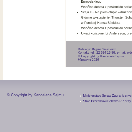
Europejskiego
Wspólna debata z posłami do parl
Sesja II – Na jakim etapie wdrażan
Główne wystąpienie: Thorsten Schul
w Fundacji Hansa Böcklera
Wspólna debata z posłami do parl
Uwagi końcowe: Li Andersson, prze
Redakcja: Regina Wąsowicz
Kontakt: tel.: 22 694 15 96, e-mail: o
© Copyright by Kancelaria Sejmu
Warszawa 2026
© Copyright by Kancelaria Sejmu
Ministerstwo Spraw Zagranicznyc
Stałe Przedstawicielstwo RP przy