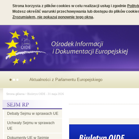
Strona korzysta z plików cookies w celu realizacji usług i zgodnie
Polity
Możesz określić warunki przechowywania lub dostępu do plików cookies
Zrozumiałem, nie pokazuj ponownie tego okna
.
Parlamentarny
Strona główna
> Biuletyn OIDE - 31 maja 2026
wymiar
Debaty Sejmu w sprawach UE
prezydencji
Uchwały Sejmu w sprawach
UE
irlandzkiej
Dokumenty UE w Sejmie