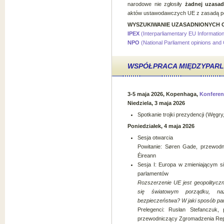
narodowe nie zgłosiły
żadnej uzasad
aktów ustawodawczych UE z zasadą p
WYSZUKIWANIE UZASADNIONYCH 
IPEX
(Interparliamentary EU Informati
NPO
(National Parliament opinions and
WSPÓŁPRACA MIĘDZYPAR
3-5 maja 2026, Kopenhaga,
Konferen
Niedziela, 3 maja 2026
Spotkanie trojki prezydencji (Węgry,
Poniedziałek, 4 maja 2026
Sesja otwarcia
Powitanie: Søren Gade, przewodn
Éireann
Sesja I: Europa w zmieniającym s
parlamentów
Rozszerzenie UE jest geopolityczn
się światowym porządku, na
bezpieczeństwa? W jaki sposób pa
Prelegenci: Rusłan Stefanczuk,
przewodniczący Zgromadzenia Repub