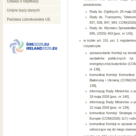
Ustawy o ratyfikacji
posiedzeniu:
Unijne bazy danych
Rady ds. Ogólnych, 26 maja 20
Rady ds. Transportu, Telekom
Państwa członkowskie UE
837, 838, 847, 994, COM(2026) 
Rady ds. Wymiaru Sprawiedli
695, (2025) 463 [pos. nr 143],
w trybie art. 151 ust. 1 regulami
rozpatrzyła:
sprawozdanie Komisji na tema
wydatków publicznych na 
energetycznej budynków (COM(
nr 138],
komunikat Komisji: Komunika
Białorusią i Ukrainą (COM(20
138],
informację Rady Ministrów o 
18 maja 2026 [pos. nr 140],
informację Rady Ministrów o 
22 maja 2026 [pos. nr 139],
komunikat Komisji: Strategia
Europie (COM(2026) 117) i odno
komunikat Komisji w sprawie s
odnoszące się do niego stanowi