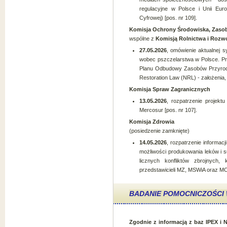
regulacyjne w Polsce i Unii Euro
Cyfrowej) [pos. nr 109].
Komisja Ochrony Środowiska, Zasob
wspólne z
Komisją Rolnictwa i Rozw
27.05.2026
, omówienie aktualnej s
wobec pszczelarstwa w Polsce. Prz
Planu Odbudowy Zasobów Przyrod
Restoration Law (NRL) - założenia, 
Komisja Spraw Zagranicznych
13.05.2026
, rozpatrzenie projek
Mercosur [pos. nr 107].
Komisja Zdrowia
(posiedzenie zamknięte)
14.05.2026
, rozpatrzenie informa
możliwości produkowania leków i s
licznych konfliktów zbrojnych,
przedstawicieli MZ, MSWiA oraz MO
BADANIE POMOCNICZOŚC
Zgodnie z informacją z baz IPEX i