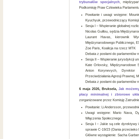
trybunałów specjalnych
, międzypar
Podkomisję Praw Człowieka Parlament
Powitanie i uwagi wstępne: Mouni
Kyuchyuk, przewodniczący Komisji
Sesja I – Wspieranie globalnej roz
Nicolas Guillou, sędzia Międzyna
Laurant Havas, kierownik W
Międzynarodowego Publicznego, 
Zoe Paris, Koalicja na rzecz MTK
Debata z posłami do parlamentów 
Sesja II – Wspieranie jurysdykcji u
Kate Orlovsky, Międzynarodowe S
Anton Korynevych, Dyrektor 
Przeciwdziałania Agresji Prawnej, 
Debata z posłami do parlamentów 
6 maja 2026, Bruksela,
Jak możemy
płacy minimalnej i zbiorowe ukł
zorganizowane przez Komisję Zatrudnie
Powitanie: Li Andersson, przewodni
Uwagi wstępne: Mario Nava, Dyr
Włączenia Społecznego
Sesja I – Jakie są cele dyrektywy 
sprawie C-19/23 (Dania przeciwko 
Główne wystąpienie: Sacha Garben