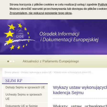
Strona korzysta z plików cookies w celu realizacji usług i zgodnie
Polity
Możesz określić warunki przechowywania lub dostępu do plików cookies
Zrozumiałem, nie pokazuj ponownie tego okna
.
Aktualności z Parlamentu Europejskiego
Strona główna
>
Ustawy wykonujące prawo UE
> Wykazy ustaw wykonujących prawo UE...
Wykazy ustaw wykonujących 
Debaty Sejmu w sprawach UE
kadencja Sejmu
Uchwały Sejmu w sprawach
UE
Wykazy ustaw uchwalonyc
Dokumenty UE w Sejmie