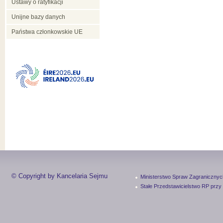
Ustawy o ratyfikacji
Unijne bazy danych
Państwa członkowskie UE
© Copyright by Kancelaria Sejmu
Ministerstwo Spraw Zagranicznyc
Stałe Przedstawicielstwo RP przy