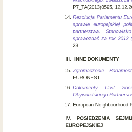
Wschodniego, zwłaszcza w
P7_TA(2013)0595, 12.12.2
Rezolucja Parlamentu Euro
sprawie europejskiej pol
partnerstwa. Stanowis
sprawozdań za rok 2012 
28
III. INNE D
OKUMENTY
Zgromadzenie Parlament
EURONEST
Dokumenty Civil Soc
Obywatelskiego Partners
European Neighbourhood P
IV. POSIEDZENIA SEJM
EUROPEJSKIEJ