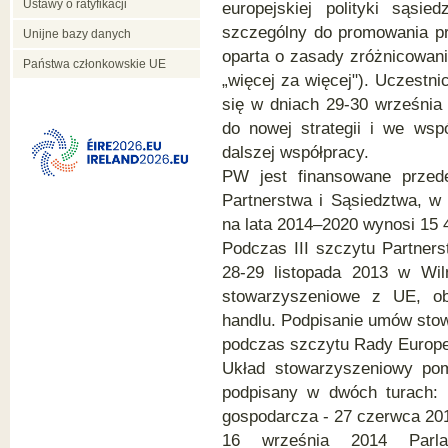
Ustawy o ratyfikacji
europejskiej polityki sąsi
szczególny do promowania pr
Unijne bazy danych
oparta o zasady zróżnicowan
Państwa członkowskie UE
„więcej za więcej"). Uczestni
się w dniach 29-30 września
do nowej strategii i we wspó
dalszej współpracy.
PW jest finansowane przed
Partnerstwa i Sąsiedztwa, w
na lata 2014–2020 wynosi 15
Podczas III szczytu Partner
28-29 listopada 2013 w Wil
stowarzyszeniowe z UE, ob
handlu. Podpisanie umów sto
podczas szczytu Rady Europej
Układ stowarzyszeniowy po
podpisany w dwóch turach: 
gospodarcza - 27 czerwca 20
16 września 2014 Parlam