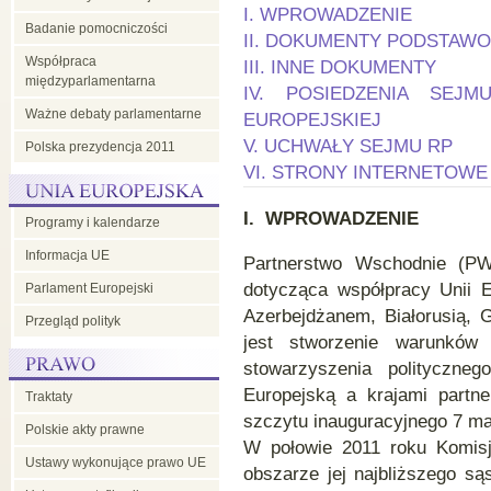
I. WPROWADZENIE
Badanie pomocniczości
II. DOKUMENTY PODSTAW
Współpraca
III. INNE DOKUMENTY
międzyparlamentarna
IV. POSIEDZENIA SEJ
Ważne debaty parlamentarne
EUROPEJSKIEJ
V. UCHWAŁY SEJMU RP
Polska prezydencja 2011
VI. STRONY INTERNETOWE
I. WP
ROWADZENIE
Programy i kalendarze
Informacja UE
Partnerstwo Wschodnie (PW
dotycząca współpracy Unii E
Parlament Europejski
Azerbejdżanem, Białorusią, 
Przegląd polityk
jest stworzenie warunków 
stowarzyszenia polityczneg
Europejską a krajami partn
Traktaty
szczytu inauguracyjnego 7 ma
Polskie akty prawne
W połowie 2011 roku Komis
Ustawy wykonujące prawo UE
obszarze jej najbliższego są