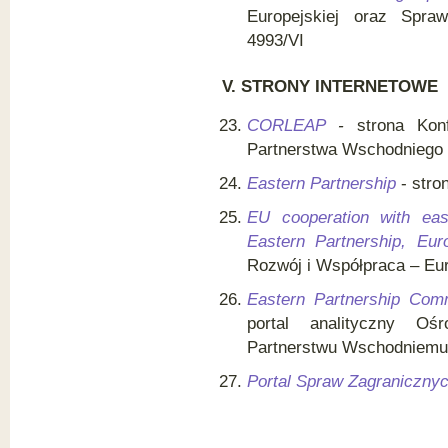
Europejskiej oraz Spraw
4993/VI
V. STRONY
I
NTERNETOWE
CORLEAP
-
strona Konf
Partnerstwa Wschodniego
Eastern Partnership
- stro
EU cooperation with eas
Eastern Partnership, Eu
Rozwój i Współpraca – Eu
Eastern Partnership Comm
portal analityczny Oś
Partnerstwu Wschodniemu
Portal Spraw Zagraniczny