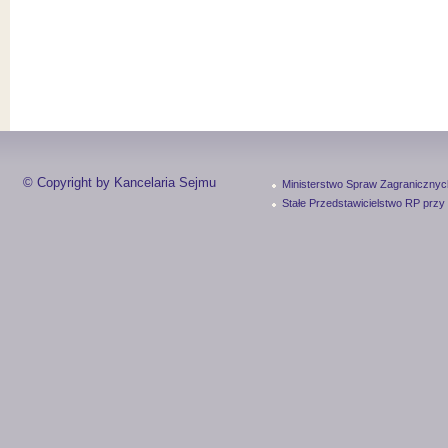
© Copyright by Kancelaria Sejmu
Ministerstwo Spraw Zagranicznyc
Stałe Przedstawicielstwo RP przy