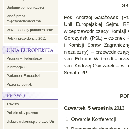
SK
Badanie pomocniczości
Współpraca
Pos. Andrzej Gałażewski (P
międzyparlamentarna
Unii Europejskiej Sejmu R
Ważne debaty parlamentarne
wiceprzewodniczący Komisji 
Górczyński (PSL) – członek K
Polska prezydencja 2011
i Komisji Spraw Zagraniczn
niezależny) – przewodnicząc
sen. Edmund Wittbrodt - prze
Programy i kalendarze
sen. Andrzej Owczarek – wic
Informacja UE
Senatu RP.
Parlament Europejski
Przegląd polityk
PO
Traktaty
Czwartek, 5 września 2013
Polskie akty prawne
Otwarcie Konferencji
Ustawy wykonujące prawo UE