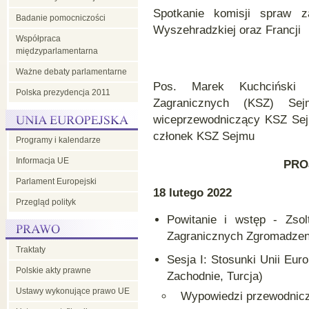
Spotkanie komisji spraw z
Badanie pomocniczości
Wyszehradzkiej oraz Francji
Współpraca
międzyparlamentarna
Ważne debaty parlamentarne
Pos. Marek Kuchciński (
Polska prezydencja 2011
Zagranicznych (KSZ) Sej
wiceprzewodniczący KSZ Sejm
członek KSZ Sejmu
Programy i kalendarze
Informacja UE
PRO
Parlament Europejski
18 lutego 2022
Przegląd polityk
Powitanie i wstęp - Zso
Zagranicznych Zgromadzen
Traktaty
Sesja I: Stosunki Unii Euro
Polskie akty prawne
Zachodnie, Turcja)
Ustawy wykonujące prawo UE
Wypowiedzi przewodniczą