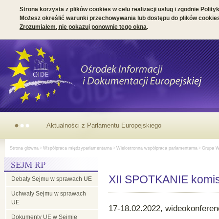
Strona korzysta z plików cookies w celu realizacji usług i zgodnie
Polity
Możesz określić warunki przechowywania lub dostępu do plików cookies
Zrozumiałem, nie pokazuj ponownie tego okna
.
Aktualności z Parlamentu Europejskiego
Strona główna
>
Współpraca międzyparlamentarna
>
Wielostronna współpraca parlamentarna
>
Grupa W
XII SPOTKANIE komisj
Debaty Sejmu w sprawach UE
Uchwały Sejmu w sprawach
UE
17-18.02.2022, wideokonferen
Dokumenty UE w Sejmie