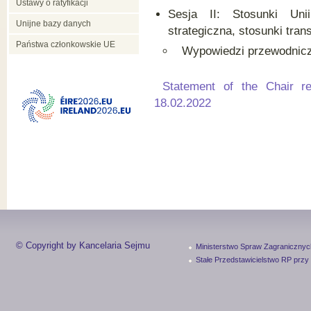
Ustawy o ratyfikacji
Sesja II: Stosunki Uni
Unijne bazy danych
strategiczna, stosunki tra
Państwa członkowskie UE
Wypowiedzi przewodniczą
Statement of the Chair r
18.02.2022
© Copyright by Kancelaria Sejmu
Ministerstwo Spraw Zagranicznyc
Stałe Przedstawicielstwo RP przy