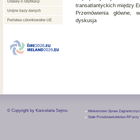
Ustawy o ratyfikacji
transatlantyckich między 
Unijne bazy danych
Przemówienia główne, wy
dyskusja
Państwa członkowskie UE
© Copyright by Kancelaria Sejmu
Ministerstwo Spraw Zagranicznyc
Stałe Przedstawicielstwo RP przy