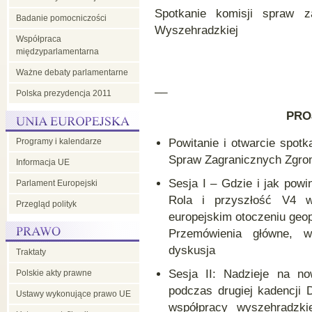
Spotkanie komisji spraw z
Badanie pomocniczości
Wyszehradzkiej
Współpraca
międzyparlamentarna
Ważne debaty parlamentarne
__
Polska prezydencja 2011
PRO
Programy i kalendarze
Powitanie i otwarcie spot
Spraw Zagranicznych Zgro
Informacja UE
Sesja I – Gdzie i jak pow
Parlament Europejski
Rola i przyszłość V4 w
Przegląd polityk
europejskim otoczeniu geo
Przemówienia główne, wy
dyskusja
Traktaty
Sesja II: Nadzieje na no
Polskie akty prawne
podczas drugiej kadencji
Ustawy wykonujące prawo UE
współpracy wyszehradzki