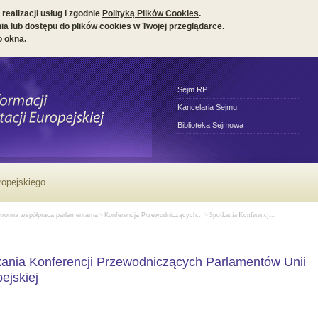
realizacji usług i zgodnie
Polityką Plików Cookies
.
a lub dostępu do plików cookies w Twojej przeglądarce.
o okna
.
Sejm RP
Kancelaria Sejmu
Biblioteka Sejmowa
ropejskiego
tronna współpraca parlamentarna
>
Konferencja Przewodniczących...
> Spotkania Konferencji...
ania Konferencji Przewodniczących Parlamentów Unii
ejskiej