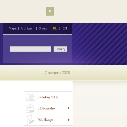
X
Mapa
|
Archiwum
|
O nas
PL
|
EN
7 sierpnia 2026