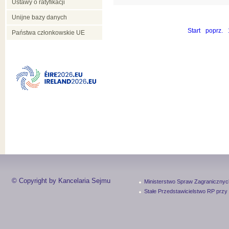
Ustawy o ratyfikacji
Unijne bazy danych
Start
poprz.
Państwa członkowskie UE
© Copyright by Kancelaria Sejmu
Ministerstwo Spraw Zagranicznyc
Stałe Przedstawicielstwo RP przy