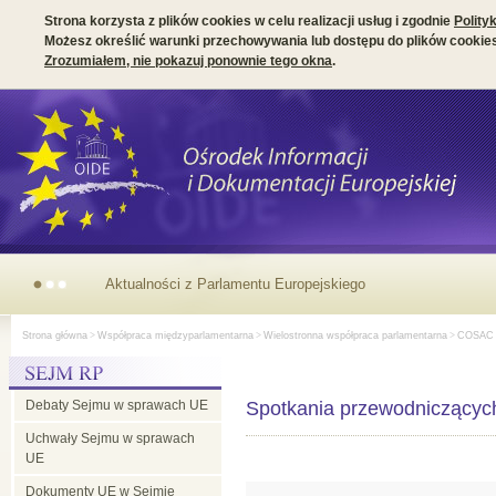
Strona korzysta z plików cookies w celu realizacji usług i zgodnie
Polity
Możesz określić warunki przechowywania lub dostępu do plików cookies
Zrozumiałem, nie pokazuj ponownie tego okna
.
Aktualności z Parlamentu Europejskiego
Strona główna
>
Współpraca międzyparlamentarna
>
Wielostronna współpraca parlamentarna
>
COSAC
Debaty Sejmu w sprawach UE
Spotkania przewodniczący
Uchwały Sejmu w sprawach
UE
Dokumenty UE w Sejmie