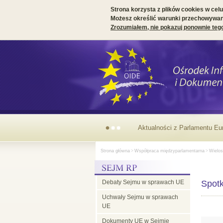
Strona korzysta z plików cookies w celu 
Możesz określić warunki przechowywani
Zrozumiałem, nie pokazuj ponownie teg
Aktualności z Parlamentu Eu
Strona główna
>
Współpraca międzyparlamentarna
>
Wielos
Debaty Sejmu w sprawach UE
Spot
Uchwały Sejmu w sprawach
UE
Dokumenty UE w Sejmie