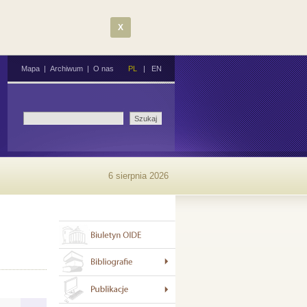
X
Mapa
|
Archiwum
|
O nas
PL
|
EN
6 sierpnia 2026