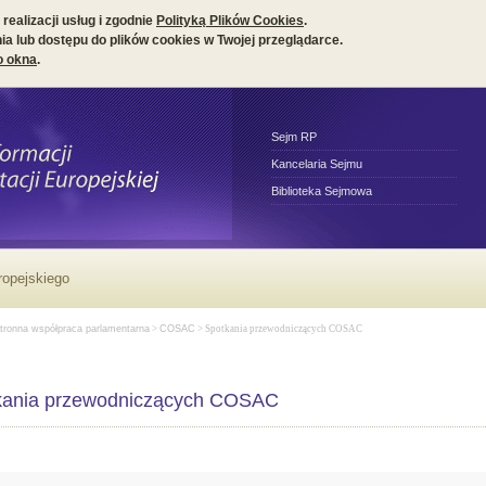
realizacji usług i zgodnie
Polityką Plików Cookies
.
a lub dostępu do plików cookies w Twojej przeglądarce.
o okna
.
Sejm RP
Kancelaria Sejmu
Biblioteka Sejmowa
ropejskiego
tronna współpraca parlamentarna
>
COSAC
> Spotkania przewodniczących COSAC
kania przewodniczących COSAC