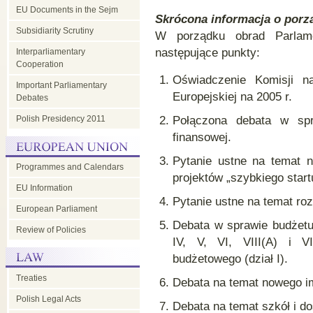
EU Documents in the Sejm
Skrócona informacja o porz
Subsidiarity Scrutiny
W porządku obrad Parlame
następujące punkty:
Interparliamentary
Cooperation
Oświadczenie Komisji na 
Important Parliamentary
Europejskiej na 2005 r.
Debates
Polish Presidency 2011
Połączona debata w spr
finansowej.
Pytanie ustne na temat n
Programmes and Calendars
projektów „szybkiego start
EU Information
Pytanie ustne na temat ro
European Parliament
Debata w sprawie budżetu 
Review of Policies
IV, V, VI, VIII(A) i VI
budżetowego (dział I).
Treaties
Debata na temat nowego im
Polish Legal Acts
Debata na temat szkół i do