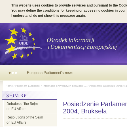
This website uses cookies to provide services and pursuant to the
Cook
You may define the conditions for keeping or accessing cookies in your
I understand, do not show this message again
.
European
Home
>
Parlament Europejski
>
Informacja o wybranych debatach i...
> Posiedzenie Parlamentu Europejski
Parliament's
Posiedzenie Parlamen
Debates of the Sejm
news
on EU Affairs
2004, Bruksela
Resolutions of the Sejm
on EU Affairs