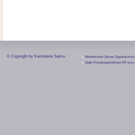
© Copyright by Kancelaria Sejmu
Ministerstwo Spraw Zagranicznyc
Stałe Przedstawicielstwo RP przy