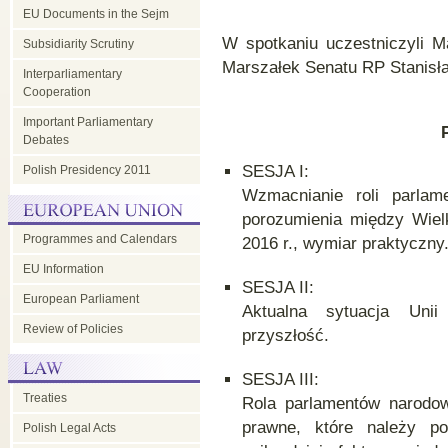
EU Documents in the Sejm
W spotkaniu uczestniczyli 
Subsidiarity Scrutiny
Marszałek Senatu RP Stanisł
Interparliamentary
Cooperation
Important Parliamentary
Debates
SESJA I:
Polish Presidency 2011
Wzmacnianie roli parlam
porozumienia między Wiel
Programmes and Calendars
2016 r., wymiar praktyczny
EU Information
SESJA II:
European Parliament
Aktualna sytuacja Unii
Review of Policies
przyszłość.
SESJA III:
Treaties
Rola parlamentów narodo
prawne, które należy p
Polish Legal Acts