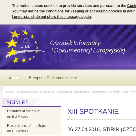
This website uses cookies to provide services and pursuant to the
Cook
You may define the conditions for keeping or accessing cookies in your
I understand, do not show this message again
.
European
Home
>
Interparliamentary Cooperation
>
Multilateral Parliamentary Cooperation
>
Visegrád Group
>
Meet
Parliament's
XIII SPOTKANIE
Debates of the Sejm
news
on EU Affairs
Resolutions of the Sejm
26-27.04.2016, ŠTIŘÍN (CZE
on EU Affairs