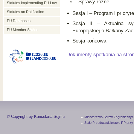
Sprawy różne
Statutes Implementing EU Law
Statutes on Ratification
Sesja I – Program i prioryt
EU Databases
Sesja II – Aktualna sy
EU Member States
Europejskiej o Bałkany Zac
Sesja końcowa
Dokumenty spotkania na str
© Copyright by Kancelaria Sejmu
Ministerstwo Spraw Zagranicznyc
Stałe Przedstawicielstwo RP przy