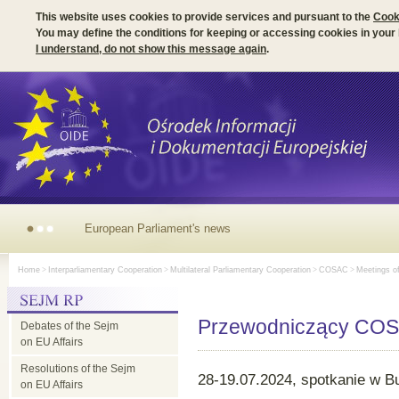
This website uses cookies to provide services and pursuant to the
Cook
You may define the conditions for keeping or accessing cookies in your
I understand, do not show this message again
.
European
Home
>
Interparliamentary Cooperation
>
Multilateral Parliamentary Cooperation
>
COSAC
>
Meetings o
Parliament's
Przewodniczący COS
Debates of the Sejm
news
on EU Affairs
Resolutions of the Sejm
28-19.07.2024, spotkanie w B
on EU Affairs