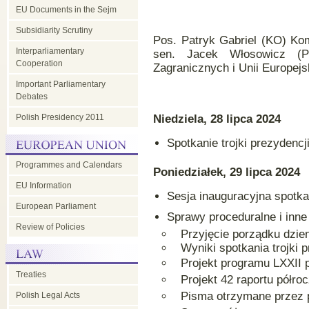
EU Documents in the Sejm
Subsidiarity Scrutiny
Pos. Patryk Gabriel (KO) Ko
Interparliamentary
sen. Jacek Włosowicz (Pi
Cooperation
Zagranicznych i Unii Europejs
Important Parliamentary
Debates
Polish Presidency 2011
Niedziela, 28 lipca 2024
Spotkanie trojki prezyden
Programmes and Calendars
Poniedziałek, 29 lipca 2024
EU Information
Sesja inauguracyjna spot
European Parliament
Sprawy proceduralne i inne
Review of Policies
Przyjęcie porządku dzie
Wyniki spotkania trojki
Projekt programu LXXII
Treaties
Projekt 42 raportu pół
Pisma otrzymane przez 
Polish Legal Acts