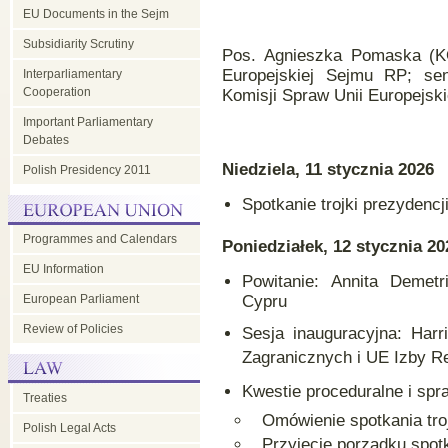
EU Documents in the Sejm
Subsidiarity Scrutiny
Pos. Agnieszka Pomaska (KO
Europejskiej Sejmu RP; s
Interparliamentary
Cooperation
Komisji Spraw Unii Europejsk
Important Parliamentary
Debates
Niedziela, 11 stycznia
2026
Polish Presidency 2011
Spotkanie trojki prezyden
Programmes and Calendars
Poniedziałek, 12 stycznia
20
EU Information
Powitanie: Annita Demetr
European Parliament
Cypru
Review of Policies
Sesja inauguracyjna: Harr
Zagranicznych i UE Izby R
Kwestie proceduralne i spr
Treaties
Omówienie spotkania tr
Polish Legal Acts
Przyjęcie porządku spo