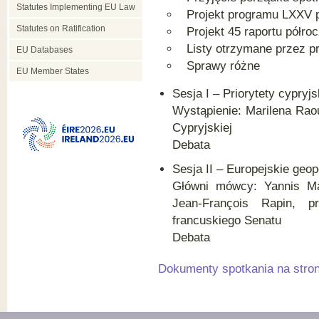
Statutes Implementing EU Law
Projekt programu LXXV 
Statutes on Ratification
Projekt 45 raportu pół
Listy otrzymane przez p
EU Databases
Sprawy różne
EU Member States
Sesja I – Priorytety cypryj
Wystąpienie: Marilena Raou
Cypryjskiej
Debata
Sesja II – Europejskie geo
Główni mówcy: Yannis Man
Jean-François Rapin, p
francuskiego Senatu
Debata
Dokumenty spotkania na stro