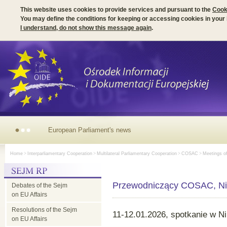
This website uses cookies to provide services and pursuant to the
Cook
You may define the conditions for keeping or accessing cookies in your
I understand, do not show this message again
.
European
Home
>
Interparliamentary Cooperation
>
Multilateral Parliamentary Cooperation
>
COSAC
>
Meetings o
Parliament's
Przewodniczący COSAC, Ni
Debates of the Sejm
news
on EU Affairs
Resolutions of the Sejm
11-12.01.2026, spotkanie w Ni
on EU Affairs