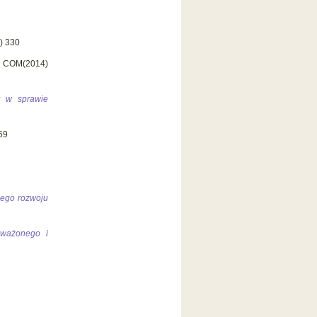
) 330
, COM(2014)
y w sprawie
69
nego rozwoju
oważonego i