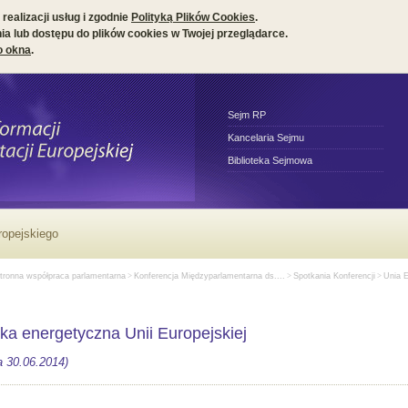
realizacji usług i zgodnie
Polityką Plików Cookies
.
a lub dostępu do plików cookies w Twojej przeglądarce.
o okna
.
Sejm RP
Kancelaria Sejmu
Biblioteka Sejmowa
tronna współpraca parlamentarna
>
Konferencja Międzyparlamentarna ds....
>
Spotkania Konferencji
>
Unia 
yka energetyczna Unii Europejskiej
a 30.06.2014)