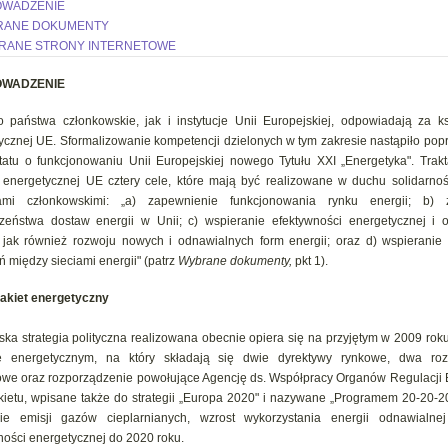
OWADZENIE
BRANE DOKUMENTY
YBRANE STRONY INTERNETOWE
WADZENIE
 państwa członkowskie, jak i instytucje Unii Europejskiej, odpowiadają za kszt
ycznej UE. Sformalizowanie kompetencji dzielonych w tym zakresie nastąpiło pop
tatu o funkcjonowaniu Unii Europejskiej nowego Tytułu XXI „Energetyka". Trak
e energetycznej UE cztery cele, które mają być realizowane w duchu solidarno
ami członkowskimi: „a) zapewnienie funkcjonowania rynku energii; b) 
zeństwa dostaw energii w Unii; c) wspieranie efektywności energetycznej i 
, jak również rozwoju nowych i odnawialnych form energii; oraz d) wspierani
ń między sieciami energii" (patrz
Wybrane dokumenty,
pkt 1).
pakiet energetyczny
ska strategia polityczna realizowana obecnie opiera się na przyjętym w 2009 roku
ie energetycznym, na który składają się dwie dyrektywy rynkowe, dwa roz
owe oraz rozporządzenie powołujące Agencję ds. Współpracy Organów Regulacji E
kietu, wpisane także do strategii „Europa 2020" i nazywane „Programem 20-20-20
nie emisji gazów cieplarnianych, wzrost wykorzystania energii odnawialne
ności energetycznej do 2020 roku.