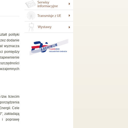
ałt polityki
rzez dodanie
tat wyznacza
ści pomiędzy
zapewnienie
oszczędności
e wzajemnych
 tzw. trzecim
porządzenia
nergii. Cele
", zakładają
j i poprawę