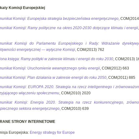
aty Komisji Europejskiej
unikat Komisji: Europejska strategia bezpieczeństwa energetycznego
, COM(2014
unikat Komisji: Ramy polityczne na okres 2020-2030 dotyczące klimatu i energii
munikat Komisji do Parlamentu Europejskiego i Rady: Wdrażanie dyrektyw
ktywności energetycznej — wytyczne Komisji
, COM(2013) 762
lona księga: Ramy polityki w zakresie klimatu i energii do roku 2030
, COM(2013) 1
unikat Komisji: Uruchomienie wewnętrznego rynku energii
, COM(2012) 663
unikat Komisji: Plan działania w zakresie energii do roku 2050
, COM(2011) 885
unikat Komisji: EUROPA 2020. Strategia na rzecz inteligentnego i zrównoważo
zyjającego włączeniu społecznemu
, COM(2010) 2020
unikat Komisji: Energia 2020. Strategia na rzecz konkurencyjnego, zrówn
piecznego sektora energetycznego
, COM(2010) 639
RANE STRONY INTERNETOWE
isja Europejska:
Energy strategy for Europe