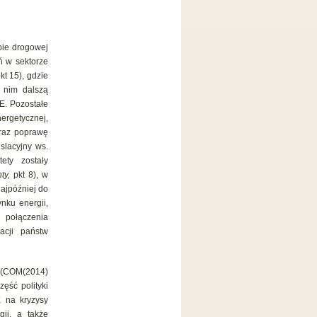
apie drogowej
ń w sektorze
kt 15), gdzie
 nim dalszą
E. Pozostałe
rgetycznej,
oraz poprawę
slacyjny ws.
ety zostały
ty,
pkt 8), w
najpóźniej do
nku energii,
połączenia
acji państw
o (COM(2014)
ęść polityki
 na kryzysy
ii, a także