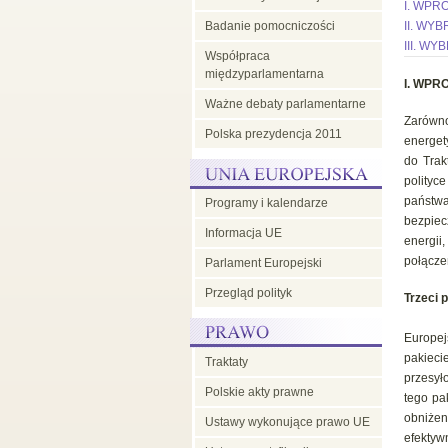
I. WPR
Badanie pomocniczości
II. WY
w
III. W
Współpraca
międzyparlamentarna
Radzie
I.
WPRO
Ważne debaty parlamentarne
Zarówno
Polska prezydencja 2011
UE
energet
do Trak
polityc
państw
Programy i kalendarze
bezpiec
Informacja UE
energii
połącze
Parlament Europejski
Przegląd polityk
Trzeci 
Europej
pakiec
Traktaty
przesył
Polskie akty prawne
tego pa
obniże
Ustawy wykonujące prawo UE
efektyw