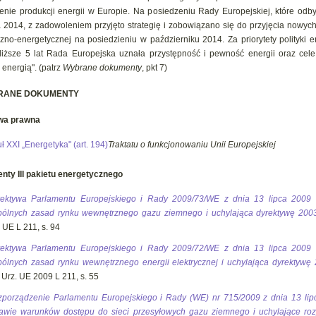
enie produkcji energii w Europie. Na posiedzeniu Rady Europejskiej, które odby
 2014, z zadowoleniem przyjęto strategię i zobowiązano się do przyjęcia nowych 
czno-energetycznej na posiedzieniu w październiku 2014. Za priorytety polityki 
liższe 5 lat Rada Europejska uznała przystępność i pewność energii oraz cel
 energią". (patrz
Wybrane dokumenty
, pkt 7)
RANE DOKUMENTY
wa prawna
uł XXI „Energetyka" (art. 194)
Traktatu o funkcjonowaniu Unii Europejskiej
ty III pakietu energetycznego
ektywa Parlamentu Europejskiego i Rady 2009/73/WE z dnia 13 lipca 2009 r
ólnych zasad rynku wewnętrznego gazu ziemnego i uchylająca dyrektywę 200
 UE L 211, s. 94
ektywa Parlamentu Europejskiego i Rady 2009/72/WE z dnia 13 lipca 2009 r
ólnych zasad rynku wewnętrznego energii elektrycznej i uchylająca dyrektywę
 Urz. UE 2009 L 211, s. 55
porządzenie Parlamentu Europejskiego i Rady (WE) nr 715/2009 z dnia 13 lip
awie warunków dostępu do sieci przesyłowych gazu ziemnego i uchylające ro