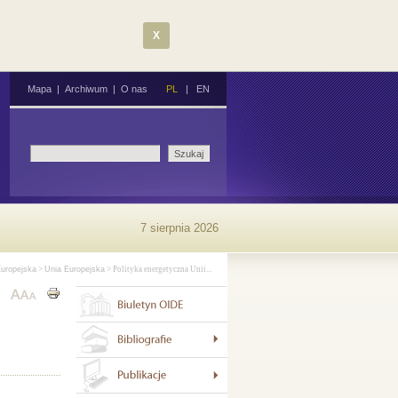
X
Mapa
|
Archiwum
|
O nas
PL
|
EN
7 sierpnia 2026
Europejska
>
Unia Europejska
> Polityka energetyczna Unii...