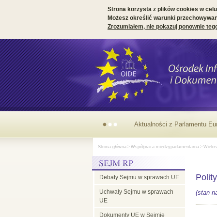
Strona korzysta z plików cookies w celu 
Możesz określić warunki przechowywani
Zrozumiałem, nie pokazuj ponownie teg
Parlamentarny
Strona główna
>
Współpraca międzyparlamentarna
>
Wielos
wymiar
Polit
Debaty Sejmu w sprawach UE
prezydencji
Uchwały Sejmu w sprawach
(stan n
UE
irlandzkiej
Dokumenty UE w Sejmie