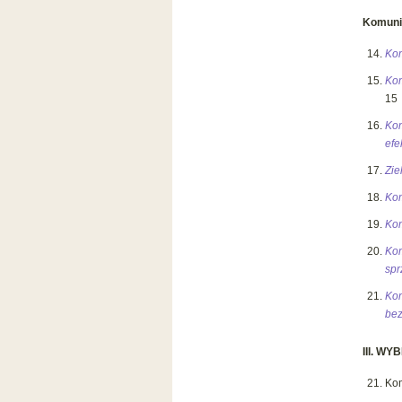
Komunik
Kom
Kom
15
Ko
efe
Zie
Kom
Kom
Kom
spr
Kom
bez
III.
WYB
Kom