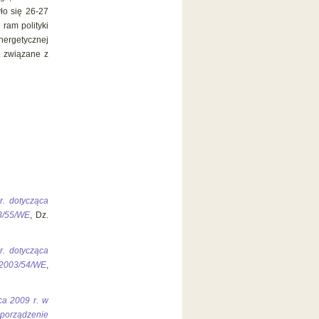
ło się 26-27
ram polityki
energetycznej
e związane z
. dotycząca
3/55/WE
, Dz.
. dotycząca
 2003/54/WE
,
ca 2009 r. w
zporządzenie