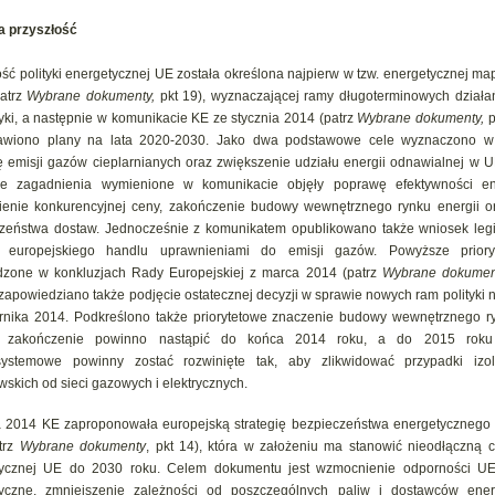
a przyszłość
ość polityki energetycznej UE została określona najpierw w tzw. energetycznej m
atrz
Wybrane dokumenty,
pkt 19), wyznaczającej ramy długoterminowych działa
yki, a następnie w komunikacie KE ze stycznia 2014 (patrz
Wybrane dokumenty,
p
tawiono plany na lata 2020-2030. Jako dwa podstawowe cele wyznaczono w
ę emisji gazów cieplarnianych oraz zwiększenie udziału energii odnawialnej w U
we zagadnienia wymienione w komunikacie objęły poprawę efektywności ene
enie konkurencyjnej ceny, zakończenie budowy wewnętrznego rynku energii 
zeństwa dostaw. Jednocześnie z komunikatem opublikowano także wniosek legi
y europejskiego handlu uprawnieniami do emisji gazów. Powyższe prioryt
dzone w konkluzjach Rady Europejskiej z marca 2014 (patrz
Wybrane dokumen
 zapowiedziano także podjęcie ostatecznej decyzji w sprawie nowych ram polityki 
rnika 2014. Podkreślono także priorytetowe znaczenie budowy wewnętrznego ry
o zakończenie powinno nastąpić do końca 2014 roku, a do 2015 roku 
systemowe powinny zostać rozwinięte tak, aby zlikwidować przypadki izol
wskich od sieci gazowych i elektrycznych.
 2014 KE zaproponowała europejską strategię bezpieczeństwa energetyczneg
trz
Wybrane dokumenty
, pkt 14), która w założeniu ma stanowić nieodłączną cz
tycznej UE do 2030 roku. Celem dokumentu jest wzmocnienie odporności UE
yczne, zmniejszenie zależności od poszczególnych paliw i dostawców energ