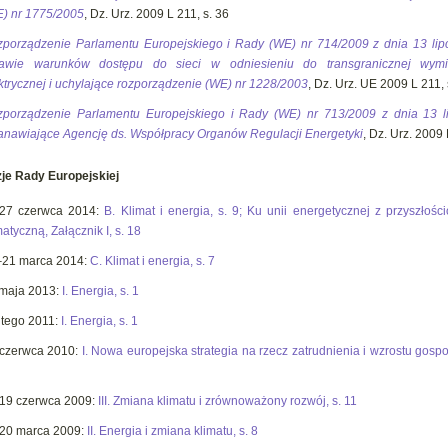
) nr 1775/2005
, Dz. Urz. 2009 L 211, s. 36
porządzenie Parlamentu Europejskiego i Rady (WE) nr 714/2009 z dnia 13 lip
rawie warunków dostępu do sieci w odniesieniu do transgranicznej wymi
ktrycznej i uchylające rozporządzenie (WE) nr 1228/2003
, Dz. Urz. UE 2009 L 211, 
porządzenie Parlamentu Europejskiego i Rady (WE) nr 713/2009 z dnia 13 l
anawiające Agencję ds. Współpracy Organów Regulacji Energetyki
, Dz. Urz. 2009 
je Rady Europejskiej
-27 czerwca 2014:
B. Klimat i energia, s. 9; Ku unii energetycznej z przyszłośc
matyczną, Załącznik I, s. 18
–21 marca 2014:
C. Klimat i energia, s. 7
maja 2013:
I. Energia, s. 1
utego 2011:
I. Energia, s. 1
czerwca 2010:
I. Nowa europejska strategia na rzecz zatrudnienia i wzrostu gosp
19 czerwca 2009:
III. Zmiana klimatu i zrównoważony rozwój, s. 11
20 marca 2009:
II. Energia i zmiana klimatu, s. 8