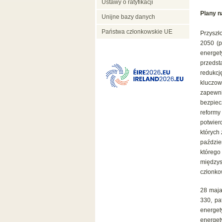
Ustawy o ratyfikacji
Plany n
Unijne bazy danych
Państwa członkowskie UE
Przyszł
2050 (p
energet
przeds
redukcj
kluczo
zapewni
bezpiec
reform
potwier
których
paździe
któreg
między
członko
28 maja
330, pa
energe
energet