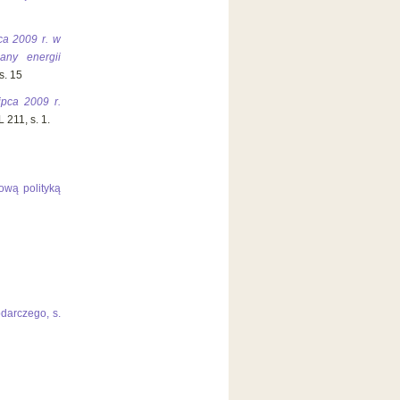
ca 2009 r. w
any energii
s. 15
ipca 2009 r.
L 211, s. 1.
iową polityką
odarczego, s.