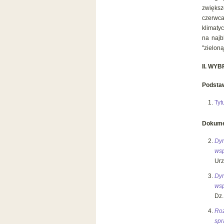
zwiększ
czerwca
klimaty
na najb
"zieloną
II.
WYB
Podsta
Tyt
Dokumen
Dyr
wsp
Urz
Dyr
wsp
Dz.
Roz
spr