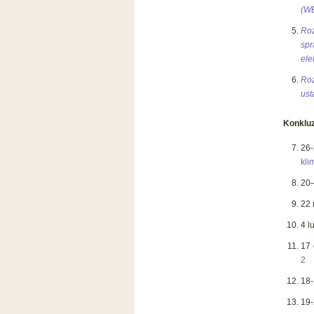
(WE
Roz
sp
ele
Roz
ust
Konkluz
26
kli
20
22 
4 l
17 
2
18-
19-