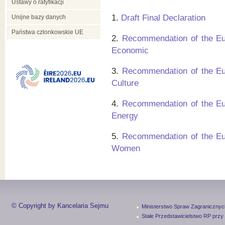
Ustawy o ratyfikacji
1.
Draft Final Declaration
Unijne bazy danych
Państwa członkowskie UE
2.
Recommendation of the Eu
Economic
3.
Recommendation of the Eu
Culture
4.
Recommendation of the Eu
Energy
5.
Recommendation of the Eu
Women
© Copyright by Kancelaria Sejmu
Ministerstwo Spraw Zagranicznyc
Stałe Przedstawicielstwo RP przy