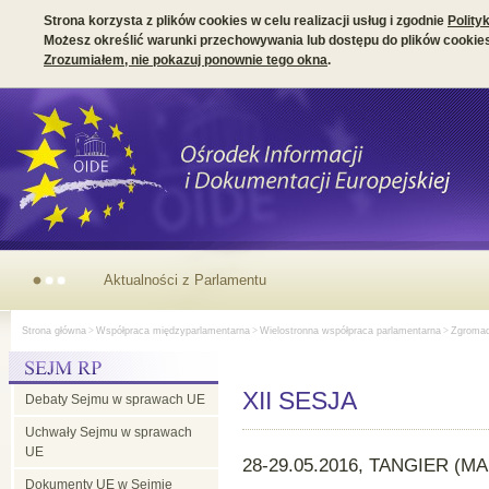
Strona korzysta z plików cookies w celu realizacji usług i zgodnie
Polity
Możesz określić warunki przechowywania lub dostępu do plików cookies
Zrozumiałem, nie pokazuj ponownie tego okna
.
Aktualności
Strona główna
>
Współpraca międzyparlamentarna
>
Wielostronna współpraca parlamentarna
>
Zgromadz
z
XII SESJA
Debaty Sejmu w sprawach UE
Parlamentu
Uchwały Sejmu w sprawach
UE
Europejskiego
28-29.05.2016, TANGIER (M
Dokumenty UE w Sejmie