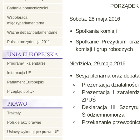
PORZĄDEK 
Badanie pomocniczości
Współpraca
Sobota, 28 maja 2016
międzyparlamentarna
Spotkania komisji
Ważne debaty parlamentarne
Spotkanie Prezydium oraz
Polska prezydencja 2011
komisji i grup roboczych
Niedziela, 29 maja 2016
Programy i kalendarze
Informacja UE
Sesja plenarna oraz debata
Parlament Europejski
Prezentacja działalnośc
Przegląd polityk
Prezentacja i zatwierd
ZPUŚ
Deklaracja III Szczyt
Traktaty
Śródziemnomorza
Przekazanie przewodni
Polskie akty prawne
Ustawy wykonujące prawo UE