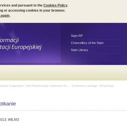
ervices and pursuant to the
Cookies Policy
.
ng or accessing cookies in your browser.
 again
.
Sejm RP
Chancellery of the Sejm
Sejm Library
amentary Cooperation
>
Inter-Parliamentary Conference for...
>
Conference meetings
> III Spotkanie
potkanie
2013, WILNO