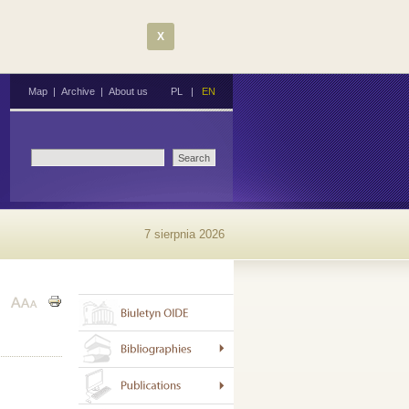
X
Map
|
Archive
|
About us
PL
|
EN
7 sierpnia 2026