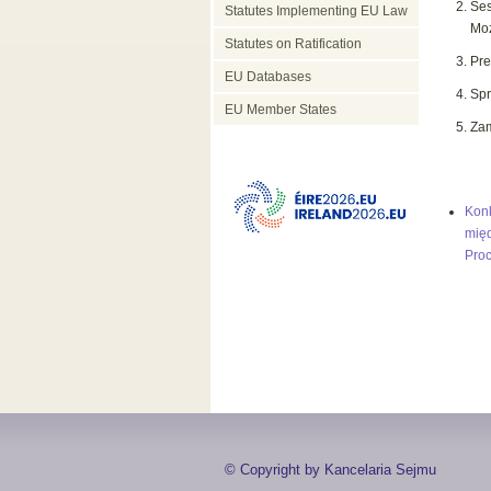
Ses
Statutes Implementing EU Law
Moż
Statutes on Ratification
Pre
EU Databases
Spr
EU Member States
Zam
Kon
międ
Proc
© Copyright by Kancelaria Sejmu