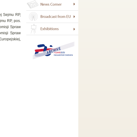
ej Sejmu RP,
jmu RP, pos.
omisji Spraw
omisji Spraw
uropejskiej,