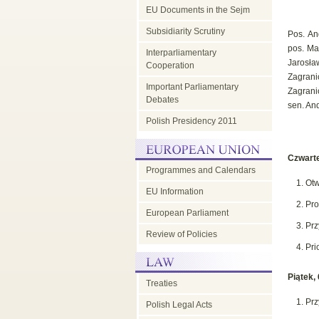
EU Documents in the Sejm
Subsidiarity Scrutiny
Pos. An
pos. Ma
Interparliamentary
Jarosła
Cooperation
Zagrani
Important Parliamentary
Zagrani
Debates
sen. An
Polish Presidency 2011
Czwarte
Programmes and Calendars
Otw
EU Information
Pro
European Parliament
Prz
Review of Policies
Pri
Piątek,
Treaties
Prz
Polish Legal Acts