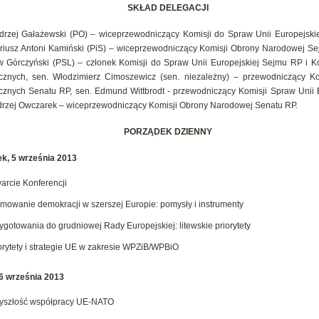
SKŁAD DELEGACJI
drzej Gałażewski (PO) – wiceprzewodniczący Komisji do Spraw Unii Europejski
riusz Antoni Kamiński (PiS) – wiceprzewodniczący Komisji Obrony Narodowej Se
w Górczyński (PSL) – członek Komisji do Spraw Unii Europejskiej Sejmu RP i K
cznych, sen. Włodzimierz Cimoszewicz (sen. niezależny) – przewodniczący K
cznych Senatu RP, sen. Edmund Wittbrodt - przewodniczący Komisji Spraw Unii E
drzej Owczarek – wiceprzewodniczący Komisji Obrony Narodowej Senatu RP.
PORZĄDEK DZIENNY
k, 5 września 2013
arcie Konferencji
mowanie demokracji w szerszej Europie: pomysły i instrumenty
ygotowania do grudniowej Rady Europejskiej: litewskie priorytety
orytety i strategie UE w zakresie WPZiB/WPBiO
 6 września 2013
yszłość współpracy UE-NATO