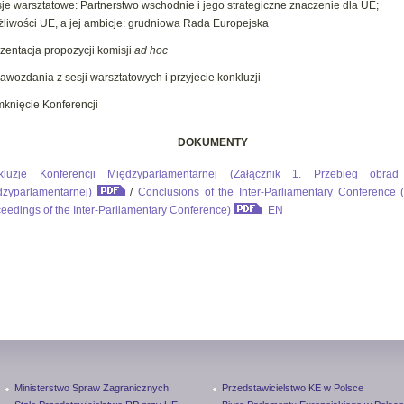
je warsztatowe: Partnerstwo wschodnie i jego strategiczne znaczenie dla UE;
liwości UE, a jej ambicje: grudniowa Rada Europejska
zentacja propozycji komisji
ad hoc
awozdania z sesji warsztatowych i przyjecie konkluzji
knięcie Konferencji
DOKUMENTY
kluzje Konferencji Międzyparlamentarnej (Załącznik 1. Przebieg obrad 
zyparlamentarnej)
/
Conclusions of the Inter-Parliamentary Conference 
eedings of the Inter-Parliamentary Conference)
_EN
Ministerstwo Spraw Zagranicznych
Przedstawicielstwo KE w Polsce