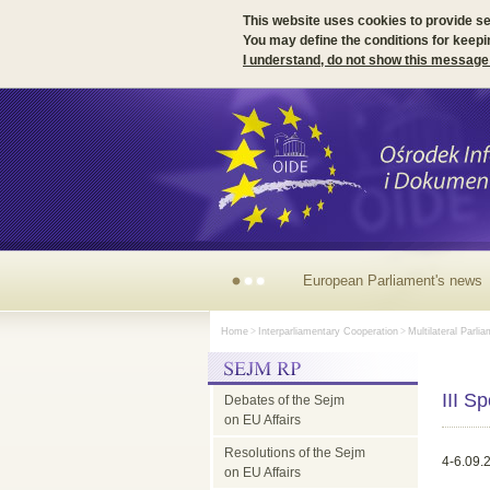
This website uses cookies to provide s
You may define the conditions for keepi
I understand, do not show this message
European Parliament's news
Home
>
Interparliamentary Cooperation
>
Multilateral Parli
III S
Debates of the Sejm
on EU Affairs
Resolutions of the Sejm
4-6.09.
on EU Affairs