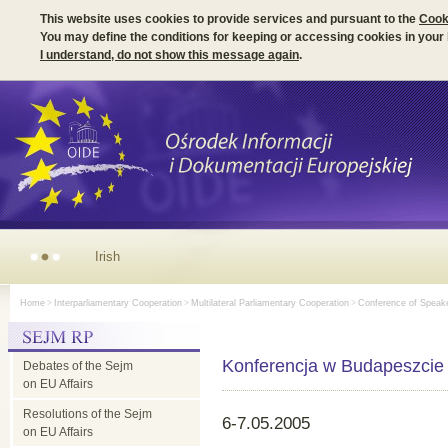
This website uses cookies to provide services and pursuant to the
Cook
You may define the conditions for keeping or accessing cookies in your
I understand, do not show this message again
.
Irish Presidency of the EU Council - parliamentary dimension
Home
>
Interparliamentary Cooperation
>
Multilateral Parliamentary Cooperation
>
Conference of Speaker
Konferencja w Budapeszcie
Debates of the Sejm
on EU Affairs
Resolutions of the Sejm
6-7.05.2005
on EU Affairs