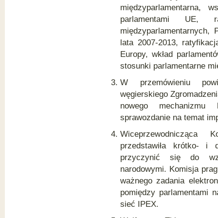
międzyparlamentarna, w
parlamentami UE, racj
międzyparlamentarnych, 
lata 2007-2013, ratyfikac
Europy, wkład parlament
stosunki parlamentarne m
W przemówieniu powit
węgierskiego Zgromadzen
nowego mechanizmu koo
sprawozdanie na temat im
Wiceprzewodnicząca Ko
przedstawiła krótko- i 
przyczynić się do wz
narodowymi. Komisja pragn
ważnego zadania elektron
pomiędzy parlamentami n
sieć IPEX.