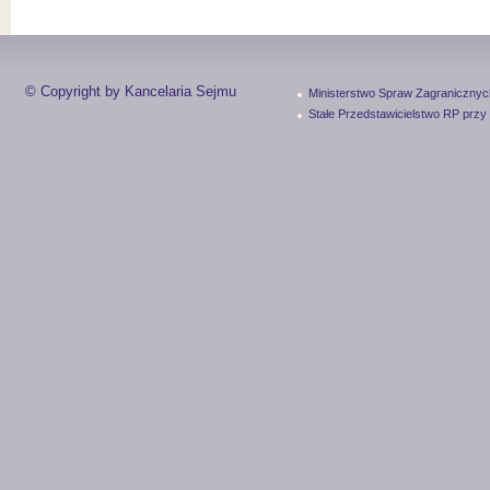
© Copyright by Kancelaria Sejmu
Ministerstwo Spraw Zagranicznyc
Stałe Przedstawicielstwo RP przy