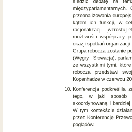
śledzić debatę na temat
międzyparlamentarnych. 
przeanalizowania europejs
kątem ich funkcji, w cel
racjonalizacji i [wzrostu
możliwości współpracy p
okazji spotkań organizacj
Grupa robocza zostanie po
(Węgry i Słowacja), parl
ze wszystkimi tymi, któr
robocza przedstawi swo
Kopenhadze w czerwcu 20
Konferencja podkreśliła 
tego, w jaki sposób 
skoordynowaną i bardziej 
W tym kontekście działa
przez Konferencję Przewo
poglądów.