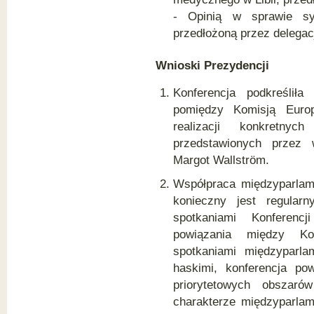
- Opinią w sprawie syt
przedłożoną przez delega
Wnioski Prezydencji
Konferencja podkreślił
pomiędzy Komisją Euro
realizacji konkretny
przedstawionych przez w
Margot Wallström.
Współpraca międzyparlam
konieczny jest regular
spotkaniami Konferenc
powiązania między Ko
spotkaniami międzyparl
haskimi, konferencja po
priorytetowych obszar
charakterze międzyparla