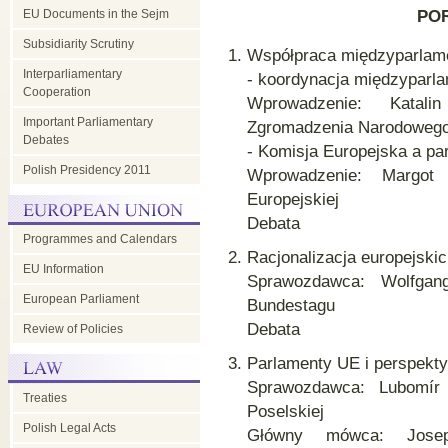
EU Documents in the Sejm
PO
Subsidiarity Scrutiny
Współpraca międzyparlam
Interparliamentary
- koordynacja międzyparl
Cooperation
Wprowadzenie: Katalin
Important Parliamentary
Zgromadzenia Narodoweg
Debates
- Komisja Europejska a p
Polish Presidency 2011
Wprowadzenie: Margot 
Europejskiej
Debata
Programmes and Calendars
Racjonalizacja europejski
EU Information
Sprawozdawca: Wolfgang
European Parliament
Bundestagu
Debata
Review of Policies
Parlamenty UE i perspekty
Sprawozdawca: Lubomír 
Treaties
Poselskiej
Polish Legal Acts
Główny mówca: Josep 