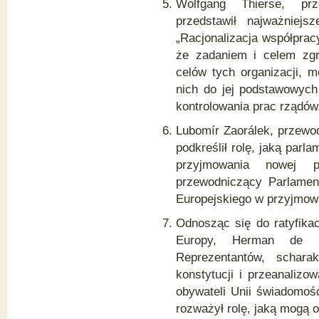
Wolfgang Thierse, prz
przedstawił najważniejs
„Racjonalizacja współprac
że zadaniem i celem zgr
celów tych organizacji, 
nich do jej podstawowych
kontrolowania prac rządów
Lubomír Zaorálek, przewod
podkreślił rolę, jaką par
przyjmowania nowej pe
przewodniczący Parlament
Europejskiego w przyjmow
Odnosząc się do ratyfikac
Europy, Herman de Cr
Reprezentantów, scharak
konstytucji i przeanaliz
obywateli Unii świadomośc
rozważył rolę, jaką mogą 