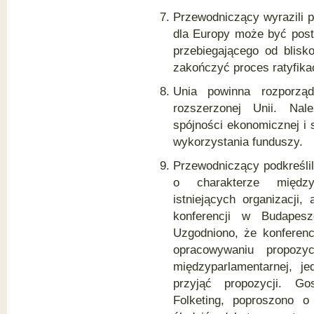
Przewodniczący wyrazili p
dla Europy może być postr
przebiegającego od blisko
zakończyć proces ratyfikac
Unia powinna rozporzą
rozszerzonej Unii. Nal
spójności ekonomicznej i 
wykorzystania funduszy.
Przewodniczący podkreślil
o charakterze międzyp
istniejących organizacji
konferencji w Budapesz
Uzgodniono, że konferenc
opracowywaniu propozycj
międzyparlamentarnej, j
przyjąć propozycji. Gos
Folketing, poproszono o