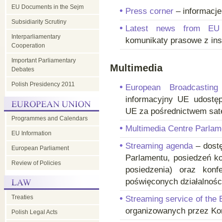
EU Documents in the Sejm
Press corner
– informacje
Subsidiarity Scrutiny
Latest news from EU i
Interparliamentary
komunikaty prasowe z inst
Cooperation
Important Parliamentary
Multimedia
Debates
Polish Presidency 2011
European Broadcastin
informacyjny UE udostęp
UE za pośrednictwem satel
Programmes and Calendars
Multimedia Centre Parlam
EU Information
Streaming agenda
– dostę
European Parliament
Parlamentu, posiedzeń k
Review of Policies
posiedzenia) oraz konf
poświęconych działalnośc
Treaties
Streaming service of th
organizowanych przez Kom
Polish Legal Acts