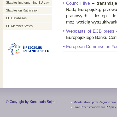
Statutes Implementing EU Law
Council live
– transmisj
Radą Europejską, przewo
Statutes on Ratification
prasowych, dostęp do
EU Databases
możliwością wyszukiwani
EU Member States
Webcasts of ECB press 
Europejskiego Banku Cent
European Commission Yo
© Copyright by Kancelaria Sejmu
Ministerstwo Spraw Zagranicznyc
Stałe Przedstawicielstwo RP przy