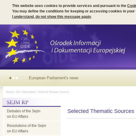
This website uses cookies to provide services and pursuant to the
Cook
You may define the conditions for keeping or accessing cookies in your
I understand, do not show this message again
.
European
Home
>
EU Information
> Selected Thematic Sources
Parliament's
Selected Thematic Sources
Debates of the Sejm
news
on EU Affairs
Resolutions of the Sejm
on EU Affairs