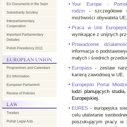
Your Europe - Pomo
EU Documents in the Sejm
rodzin
- szczegółowe in
Subsidiarity Scrutiny
możliwości obywatela UE
Interparliamentary
Cooperation
Praca w Unii Europejsk
wynikające z unijnych prz
Important Parliamentary
Debates
Prowadzenie działalno
Polish Presidency 2011
informacja o podstawowy
małych i średnich przedsi
Europass
- zestaw narzę
Programmes and Calendars
karierą zawodową w UE.
EU Information
Europejski Portal Młod
European Parliament
ludzi planujących studi
Review of Policies
Europejskiej.
EURES
- europejska si
Treaties
celu ułatwianie swobodn
poszukującym pracy w z
Polish Legal Acts