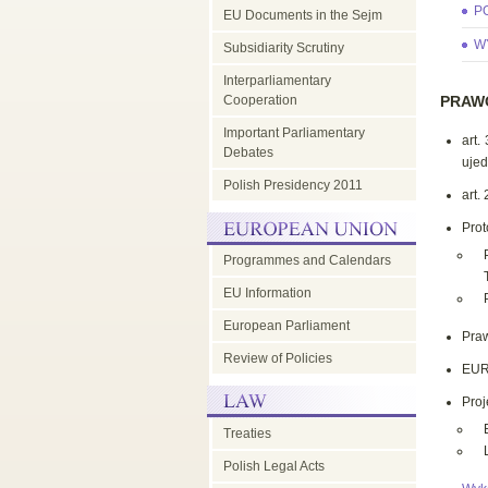
P
EU Documents in the Sejm
EU
W
Subsidiarity Scrutiny
Interparliamentary
Council
Cooperation
PRAW
Important Parliamentary
art.
-
Debates
ujed
Polish Presidency 2011
art.
parliamentary
Prot
Programmes and Calendars
dimension
EU Information
European Parliament
Pra
Review of Policies
EUR-
Proj
Treaties
Polish Legal Acts