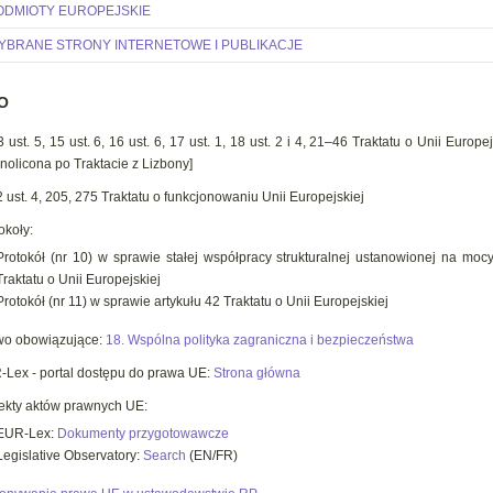
ODMIOTY EUROPEJSKIE
YBRANE STRONY INTERNETOWE I PUBLIKACJE
O
 3 ust. 5, 15 ust. 6, 16 ust. 6, 17 ust. 1, 18 ust. 2 i 4, 21–46 Traktatu o Unii Europe
nolicona po Traktacie z Lizbony]
 2 ust. 4, 205, 275 Traktatu o funkcjonowaniu Unii Europejskiej
okoły:
Protokół (nr 10) w sprawie stałej współpracy strukturalnej ustanowionej na mocy
Traktatu o Unii Europejskiej
Protokół (nr 11) w sprawie artykułu 42 Traktatu o Unii Europejskiej
wo obowiązujące:
18. Wspólna polityka zagraniczna i bezpieczeństwa
Lex - portal dostępu do prawa UE:
Strona główna
ekty aktów prawnych UE:
EUR-Lex:
Dokumenty
przygotowawcze
Legislative Observatory:
Search
(EN/FR)