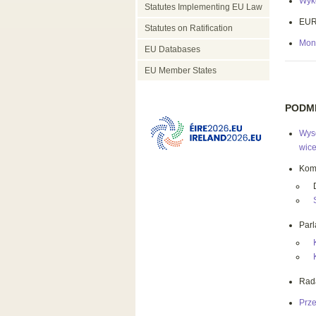
Wyk
Statutes Implementing EU Law
EUR
Statutes on Ratification
Moni
EU Databases
EU Member States
PODM
Wys
wice
Kom
Parl
Rada
Prze