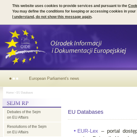
This website uses cookies to provide services and pursuant to the
Cook
You may define the conditions for keeping or accessing cookies in your
I understand, do not show this message again
.
Irish
Home
> EU Databases
Presidency
EU Databases
Debates of the Sejm
of
on EU Affairs
Resolutions of the Sejm
the
EUR-Lex
– portal dostęp
on EU Affairs