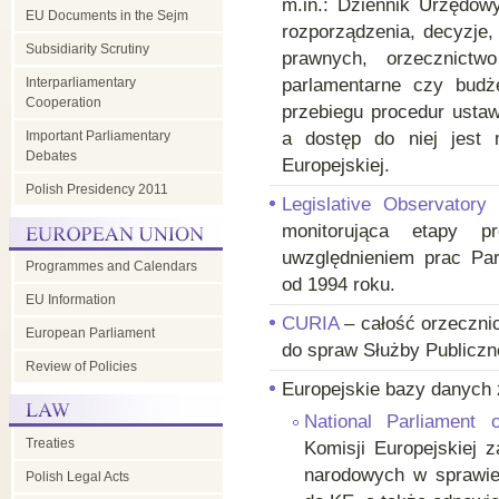
m.in.: Dziennik Urzędow
EU Documents in the Sejm
rozporządzenia, decyzje, 
EU
Subsidiarity Scrutiny
prawnych, orzecznict
Interparliamentary
parlamentarne czy budż
Council
Cooperation
przebiegu procedur usta
Important Parliamentary
a dostęp do niej jest
-
Debates
Europejskiej.
Polish Presidency 2011
Legislative Observatory
–
parliamentary
monitorująca etapy pr
uwzględnieniem prac Par
Programmes and Calendars
dimension
od 1994 roku.
EU Information
CURIA
– całość orzecznic
European Parliament
do spraw Służby Publiczn
Review of Policies
Europejskie bazy danych
National Parliament 
Treaties
Komisji Europejskiej 
narodowych w sprawie
Polish Legal Acts