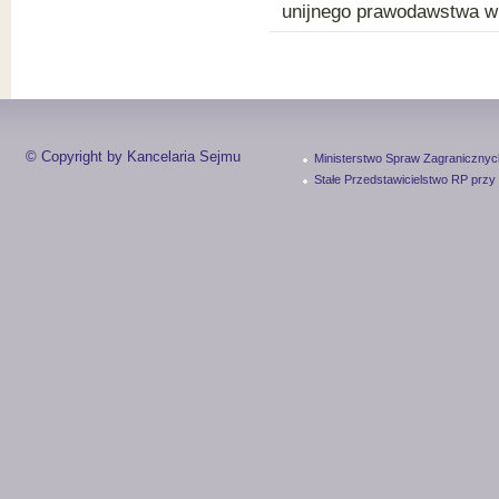
unijnego prawodawstwa w 
© Copyright by Kancelaria Sejmu
Ministerstwo Spraw Zagranicznyc
Stałe Przedstawicielstwo RP przy