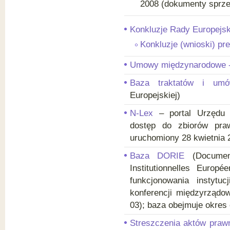
2008 (dokumenty sprze
Konkluzje Rady Europejsk
Konkluzje (wnioski) pr
Umowy międzynarodowe 
Baza traktatów i umó
Europejskiej)
N-Lex
– portal Urzędu P
dostęp do zbiorów pra
uruchomiony 28 kwietnia 
Baza DORIE
(Document
Institutionnelles Euro
funkcjonowania instytu
konferencji międzyrządo
03); baza obejmuje okres 
Streszczenia aktów pra