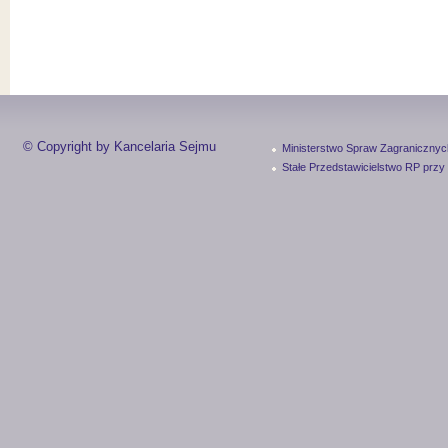
© Copyright by Kancelaria Sejmu
Ministerstwo Spraw Zagranicznyc
Stałe Przedstawicielstwo RP przy