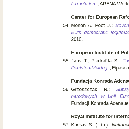
formulation
, „ARENA Worki
Center for European Ref
Menon A. Peet J.:
Beyon
EU's democratic legitima
2010.
European Institute of Pu
Jans T., Piedrafita S.:
Th
Decision-Making
, „Eipasco
Fundacja Konrada Adena
Grzeszczak R.:
Subs
narodowych w Unii Euro
Fundacji Konrada Adenauer
Royal Institute for Inte
Kurpas S. (i in.):
Nationa