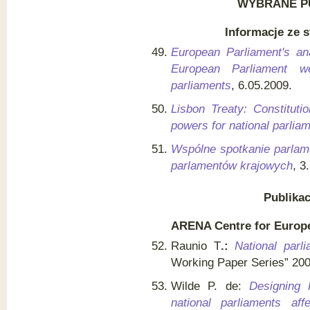
WYBRANE P
Informacje ze 
European Parliament's ana
European Parliament w
parliaments
, 6.05.2009.
Lisbon Treaty: Constitut
powers for national parlia
Wspólne spotkanie parlam
parlamentów krajowych
, 3
Publika
ARENA Centre for Europ
Raunio T
.:
National parl
Working Paper Series” 200
Wilde P. de:
Designing 
national parliaments af