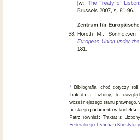
[w:]
The Treaty of Lisbon:
Brussels 2007, s. 81-96
.
Zentrum für Europäische
Höreth M., Sonnicksen
European Union under the 
181.
*
Bibliografia, choć dotyczy r
Traktatu z Lizbony, to uwzglę
wcześniejszego stanu prawnego, w
polskiego parlamentu w kontekście 
Patrz również: Traktat z Lizbon
Federalnego Trybunału Konstytuc