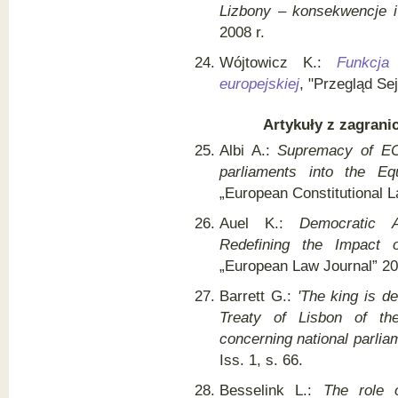
Lizbony – konsekwencje 
2008 r.
Wójtowicz K.:
Funkcja
europejskiej
, "Przegląd Se
Artykuły z zagrani
Albi A.:
Supremacy of EC
parliaments into the Equ
„European Constitutional La
Auel K.:
Democratic A
Redefining the Impact o
„European Law Journal” 2007
Barrett G.:
'The king is de
Treaty of Lisbon of the
concerning national parlia
Iss. 1, s. 66.
Besselink L.:
The role 