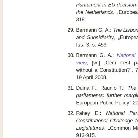
Parliament in EU decision-
the Netherlands
, „Europea
318.
Bermann G. A.:
The Lisbon
and Subsidiarity
, „Europe
Iss. 3, s. 453.
Bermann G. A.:
National
view
, [w:] „Ceci n'est pa
without a Constitution?”, 
19 April 2008.
Duina F., Raunio T.:
The 
parliaments: further margi
European Public Policy” 200
Fahey E.:
National Pa
Constitutional Challenge
Legislatures
, „Common Mar
913-915.