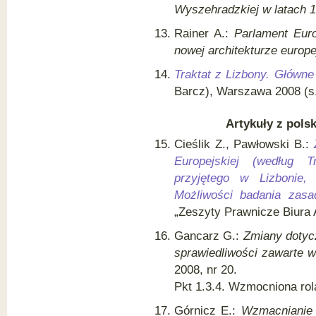
Wyszehradzkiej w latach 
Rainer A.:
Parlament Euro
nowej architekturze europe
Traktat z Lizbony. Główne
Barcz), Warszawa 2008 (s.
Artykuły z pols
Cieślik Z., Pawłowski B.:
Europejskiej (według T
przyjętego w Lizbonie,
Możliwości badania zasa
„Zeszyty Prawnicze Biura 
Gancarz G.:
Zmiany dotyc
sprawiedliwości zawarte w
2008, nr 20.
Pkt 1.3.4. Wzmocniona rol
Górnicz E.:
Wzmacnianie 