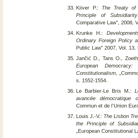
Kiiver P.:
The Treaty of 
Principle of Subsidiarity
Comparative Law”, 2008, Vo
Krunke H.:
Developments
Ordinary Foreign Policy
Public Law” 2007, Vol. 13, 
Jančić D., Tans O., Zoeth
European Democracy:
Constitutionalism
, „Commo
s. 1552-1554.
Le Barbier-Le Bris M.:
L
avancée démocratique o
Commun et de l’Union Euro
Louis J.-V.:
The Lisbon Trea
the Principle of Subsidia
„European Constitutional La