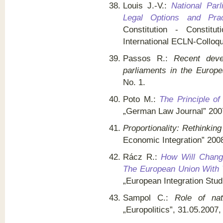
Louis J.-V.:
National Parl
Legal Options and Prac
Constitution - Constitut
International ECLN-Colloqu
Passos R.:
Recent deve
parliaments in the Europ
No. 1.
Poto M.:
The Principle of
„German Law Journal” 2007,
Proportionality: Rethinkin
Economic Integration” 2008
Rácz R.:
How Will Chang
The European Union With T
„European Integration Studi
Sampol C.:
Role of nat
„Europolitics”, 31.05.2007,