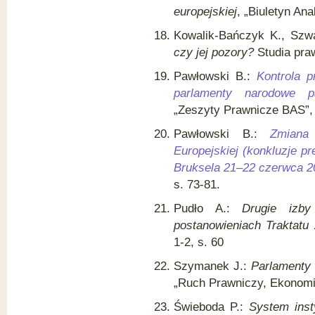
europejskiej
, „Biuletyn Ana
Kowalik-Bańczyk K., Szw
czy jej pozory?
Studia praw
Pawłowski B.:
Kontrola 
parlamenty narodowe p
„Zeszyty Prawnicze BAS”, 
Pawłowski B.:
Zmiana
Europejskiej (konkluzje p
Bruksela 21–22 czerwca 20
s. 73-81.
Pudło A.:
Drugie izb
postanowieniach Traktatu
1-2, s. 60
Szymanek J.:
Parlamenty 
„Ruch Prawniczy, Ekonomic
Świeboda P.:
System inst