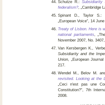
Schutze R.:
Subsidiarity
federalism?
, „Cambridge L
Spinant D., Taylor S.
„European Voice”, 14 June 
Treaty of Lisbon. Here is w
national parliaments
, „Th
November 2007, No. 3407, 
Van Kersbergen K., Verb
Subsidiarity and the Imp
Union
, „European Journal 
217.
Wendel M., Belov M. an
revisited. Looking at the 
„Ceci n'est pas une Cons
Constitution?”, 7th Inter
2008.