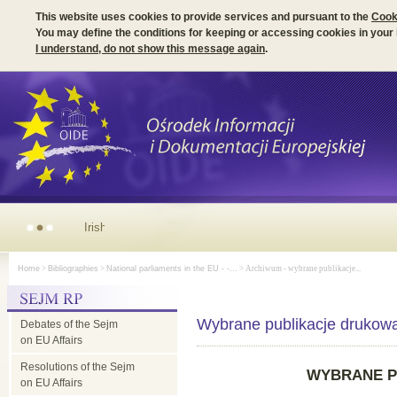
This website uses cookies to provide services and pursuant to the
Cook
You may define the conditions for keeping or accessing cookies in your
I understand, do not show this message again
.
Irish Presidency of the EU Council - parliamentary dimension
Home
>
Bibliographies
>
National parliaments in the EU - -...
> Archiwum - wybrane publikacje...
Wybrane publikacje drukowa
Debates of the Sejm
on EU Affairs
Resolutions of the Sejm
WYBRANE P
on EU Affairs