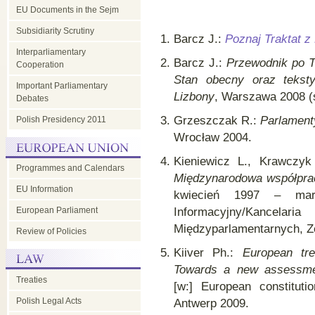
EU Documents in the Sejm
Subsidiarity Scrutiny
Barcz J.:
Poznaj Traktat z
Interparliamentary
Barcz J.:
Przewodnik po T
Cooperation
Stan obecny oraz tekst
Important Parliamentary
Lizbony
, Warszawa 2008 (s
Debates
Grzeszczak R.:
Parlament
Polish Presidency 2011
Wrocław 2004.
Kieniewicz L., Krawczyk
Programmes and Calendars
Międzynarodowa współpraca
EU Information
kwiecień 1997 – mar
European Parliament
Informacyjny/Kanc
Międzyparlamentarnych, Ze
Review of Policies
Kiiver Ph.:
European tre
Towards a new assessment
Treaties
[w:] European constituti
Polish Legal Acts
Antwerp 2009.