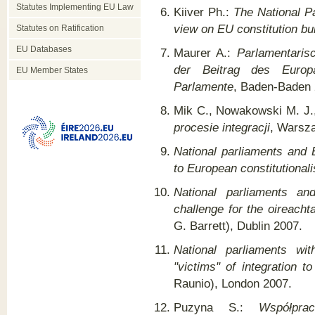
Statutes Implementing EU Law
Kiiver Ph.:
The National Pa
view on EU constitution bui
Statutes on Ratification
EU Databases
Maurer A.:
Parlamentaris
der Beitrag des Europ
EU Member States
Parlamente
, Baden-Baden 
Mik C., Nowakowski M. J.
procesie integracji
, Warsza
National parliaments and
to European constitutional
National parliaments an
challenge for the oireacht
G. Barrett), Dublin 2007.
National parliaments wi
"victims" of integration t
Raunio), London 2007.
Puzyna S.:
Współpra