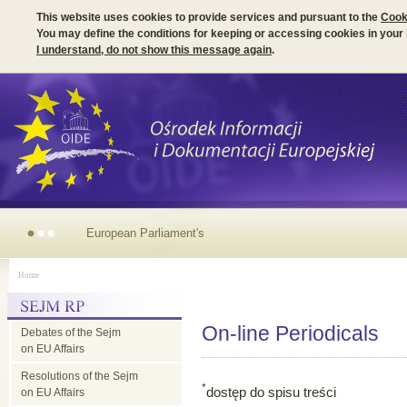
This website uses cookies to provide services and pursuant to the
Cook
You may define the conditions for keeping or accessing cookies in your
I understand, do not show this message again
.
Irish Presidency of
Home
the EU Council -
On-line Periodicals
Debates of the Sejm
parliamentary
on EU Affairs
Resolutions of the Sejm
dimension
*
dostęp do spisu treści
on EU Affairs