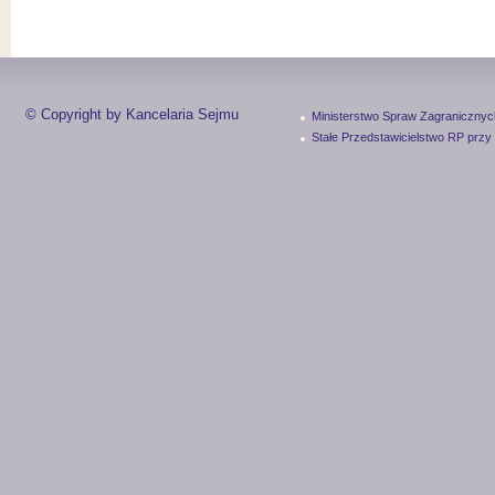
© Copyright by Kancelaria Sejmu
Ministerstwo Spraw Zagranicznyc
Stałe Przedstawicielstwo RP przy