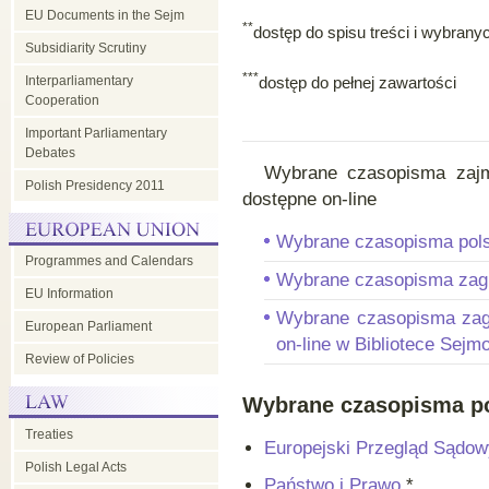
EU Documents in the Sejm
**
dostęp do spisu treści i wybrany
Subsidiarity Scrutiny
***
Interparliamentary
dostęp do pełnej zawartości
Cooperation
Important Parliamentary
Debates
Wybrane czasopisma zajmują
Polish Presidency 2011
dostępne on-line
Wybrane czasopisma pols
Programmes and Calendars
Wybrane czasopisma zag
EU Information
Wybrane czasopisma zagr
European Parliament
on-line w Bibliotece Sejm
Review of Policies
Wybrane czasopisma po
Treaties
Europejski Przegląd Sądow
Polish Legal Acts
Państwo i Prawo
*