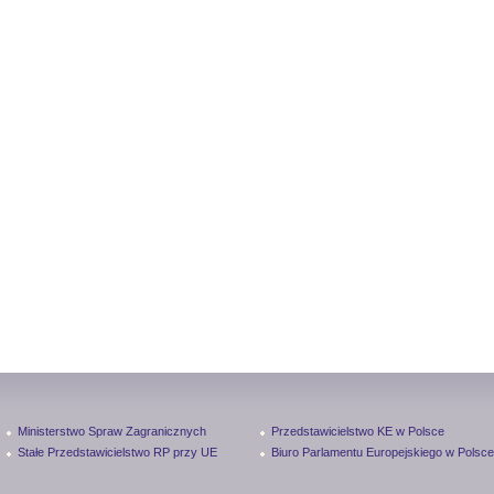
Ministerstwo Spraw Zagranicznych
Przedstawicielstwo KE w Polsce
Stałe Przedstawicielstwo RP przy UE
Biuro Parlamentu Europejskiego w Polsce