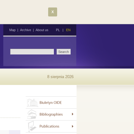
X
Map
|
Archive
|
About us
PL
|
EN
8 sierpnia 2026