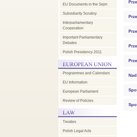
Prz
EU Documents in the Sejm
Subsidiarity Scrutiny
Prz
Interparliamentary
Cooperation
Prz
Important Parliamentary
Debates
Prz
Polish Presidency 2011
Prz
Programmes and Calendars
Nad
EU Information
Spo
European Parliament
Review of Policies
Spo
Treaties
Polish Legal Acts