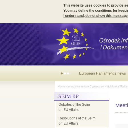
This website uses cookies to provide s
You may define the conditions for keepi
I understand, do not show this message
European Parliament's news
Home
>
Interparliamentary Cooperation
>
Multilateral Parli
Debates of the Sejm
Meeti
on EU Affairs
Resolutions of the Sejm
on EU Affairs