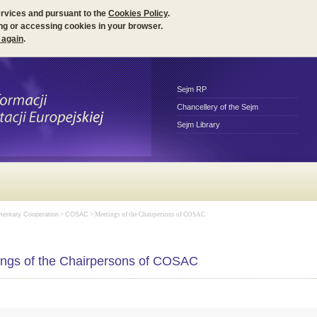
ervices and pursuant to the
Cookies Policy
.
ng or accessing cookies in your browser.
 again
.
Sejm RP
Chancellery of the Sejm
Sejm Library
amentary Cooperation
>
COSAC
> Meetings of the Chairpersons of COSAC
ngs of the Chairpersons of COSAC