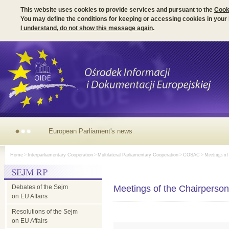
This website uses cookies to provide services and pursuant to the
Cook
You may define the conditions for keeping or accessing cookies in your
I understand, do not show this message again
.
European
Home
>
Interparliamentary Cooperation
>
Multilateral Parliamentary Cooperation
>
COSAC
> Meetings of
Parliament's
Debates of the Sejm
news
Meetings of the Chairpers
on EU Affairs
Resolutions of the Sejm
on EU Affairs