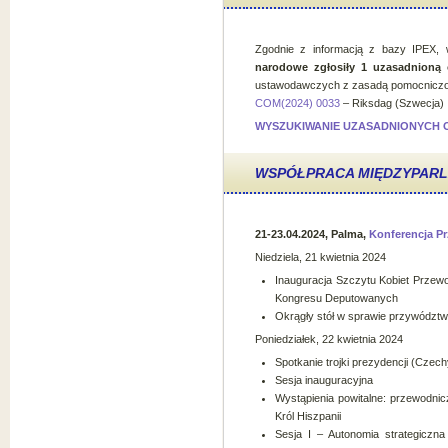
Zgodnie z informacją z bazy IPEX,
narodowe zgłosiły 1 uzasadnioną 
ustawodawczych z zasadą pomocniczo
COM(2024) 0033
– Riksdag (Szwecja)
WYSZUKIWANIE UZASADNIONYCH O
WSPÓŁPRACA MIĘDZYPAR
21-23.04.2024, Palma,
Konferencja P
Niedziela, 21 kwietnia 2024
Inauguracja Szczytu Kobiet Przew
Kongresu Deputowanych
Okrągły stół w sprawie przywództw
Poniedziałek, 22 kwietnia 2024
Spotkanie trojki prezydencji (Czec
Sesja inauguracyjna
Wystąpienia powitalne: przewodni
Król Hiszpanii
Sesja I – Autonomia strategiczn