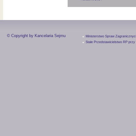
© Copyright by Kancelaria Sejmu
Ministerstwo Spraw Zagranicznyc
Stałe Przedstawicielstwo RP przy