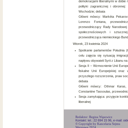
demokracjami liberalnymi w dobie 
polityki zagranicznej i obronnej:
Wschodzie; debata
Główni mówcy: Markéta Pekarov
Lorenzo Fontana, przewodni
przewodniczący Rady Narodowej A
społecznościowych i sztucznej
przewodnicząca niemieckiego Bun
Wtorek, 23 kwietnia 2024
Spotkanie parlamentów Południa (Hi
celu zajęcia się sytuacją imigra
napływu obywateli Syrii z Libanu n
Sesja II – Wzmocnienie Unii Europ
fiskalne Unii Europejskiej oraz
przyszłego rozszerzenia, praw so
debata
Główni mówcy: Othmar Karas, p
Constantine Tassoulas, przewodnic
Sesja zamykająca: przyjęcie konklu
liberalnej
Redaktor: Regina Wąsowicz
Kontakt: tel.: 22 694 15 96, e-mail: o
© Copyright by Kancelaria Sejmu
Warszawa 2024