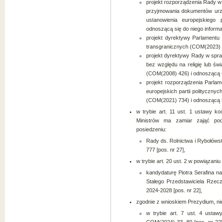
projekt rozporządzenia Rady w
przyjmowania dokumentów urz
ustanowienia europejskiego
odnoszącą się do niego informac
projekt dyrektywy Parlamentu
transgranicznych (COM(2023) 51
projekt dyrektywy Rady w spr
bez względu na religię lub św
(COM(2008) 426) i odnoszącą si
projekt rozporządzenia Parlam
europejskich partii politycznyc
(COM(2021) 734) i odnoszącą si
w trybie art. 11 ust. 1 ustawy ko
Ministrów ma zamiar zająć po
posiedzeniu:
Rady ds. Rolnictwa i Rybołóws
777 [pos. nr 27],
w trybie art. 20 ust. 2 w powiązaniu
kandydaturę Piotra Serafina 
Stałego Przedstawiciela Rzeczy
2024-2028 [pos. nr 22],
zgodnie z wnioskiem Prezydium, ni
w trybie art. 7 ust. 4 usta