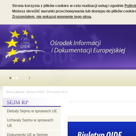
Strona korzysta z plików cookies w celu realizacji usług i zgodnie
Polity
Możesz określić warunki przechowywania lub dostępu do plików cookies
Zrozumiałem, nie pokazuj ponownie tego okna
.
Parlamentarny wymiar prezydencji irlandzkiej w Radzie UE
Strona główna
> Biuletyn OIDE - 30 kwietnia 2024
Debaty Sejmu w sprawach UE
Uchwały Sejmu w sprawach
UE
Dokumenty UE w Sejmie