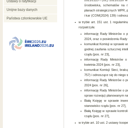
2021/2115 i (UE) 2021/2116 w 
Ustawy o ratyfikacji
środowiska, schematów na rz
Unijne bazy danych
planach strategicznych WPR, p
i kar (COM(2024) 139) i odnosz
Państwa członkowskie UE
w trybie art. 151 ust. 1 regulami
rozpatrzyła:
informację Rady Ministrów o p
2024, oraz o posiedzeniu Rady 
komunikat Komisji w sprawie ws
godnej zaufania sztucznej int
rządu [pos. nr 23],
informację Rady Ministrów 
kwietnia 2024 [pos. nr 23],
komunikat Komisji: Sieci, brak
757) i odnoszące się do niego s
informację Rady Ministrów o po
2024 [pos. nr 26],
informację Rady Ministrów o p
spraw rozwoju) planowanym na 
Białą Księgę w sprawie inwe
stanowisko rządu [pos. nr 27],
Białą Księgę w sprawie kontro
rządu [pos. nr 27],
w trybie art. 10 ust. 2 ustawy koope