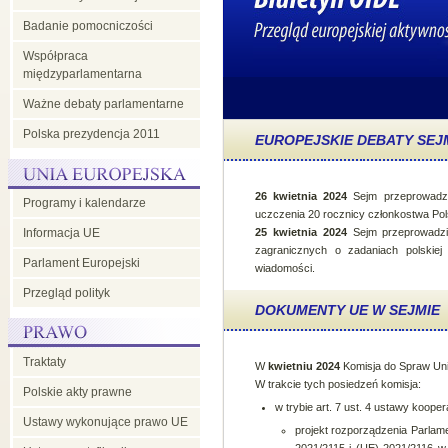
Badanie pomocniczości
Współpraca
międzyparlamentarna
Ważne debaty parlamentarne
Polska prezydencja 2011
EUROPEJSKIE DEBATY SEJ
26 kwietnia 2024
Sejm przeprowadzi
Programy i kalendarze
uczczenia 20 rocznicy członkostwa Pols
Informacja UE
25 kwietnia 2024
Sejm przeprowadzi
zagranicznych o zadaniach polskiej 
Parlament Europejski
wiadomości.
Przegląd polityk
DOKUMENTY UE W SEJMIE
Traktaty
W
kwietniu 2024
Komisja do Spraw Unii
W trakcie tych posiedzeń komisja:
Polskie akty prawne
w trybie art. 7 ust. 4 ustawy kooper
Ustawy wykonujące prawo UE
projekt rozporządzenia Parlam