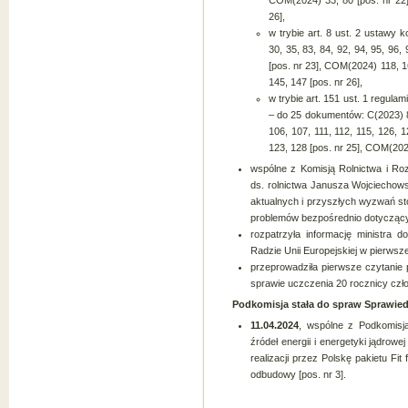
COM(2024) 33, 80 [pos. nr 22
26],
w trybie art. 8 ust. 2 ustawy
30, 35, 83, 84, 92, 94, 95, 96
[pos. nr 23], COM(2024) 118, 1
145, 147 [pos. nr 26],
w trybie art. 151 ust. 1 regula
– do 25 dokumentów: C(2023) 
106, 107, 111, 112, 115, 126, 
123, 128 [pos. nr 25], COM(2024
wspólne z Komisją Rolnictwa i Roz
ds. rolnictwa Janusza Wojciechowsk
aktualnych i przyszłych wyzwań st
problemów bezpośrednio dotyczącyc
rozpatrzyła informację ministra 
Radzie Unii Europejskiej w pierwsze
przeprowadziła pierwsze czytanie
sprawie uczczenia 20 rocznicy człon
Podkomisja stała do spraw Sprawied
11.04.2024
, wspólne z Podkomisją
źródeł energii i energetyki jądrowe
realizacji przez Polskę pakietu Fi
odbudowy [pos. nr 3].