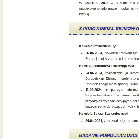
W
kwietniu 2024
w bazach
EDL-
opublikowano informacje i dokumenty
komisji.
Z PRAC KOMISJI SEJMOWY
Komisja Infrastruktury
26.04.2024
, powołała Podkomisję 
Europejskiej w zakresie infrastruktu
Komisja Rolnictwa i Rozwoju Wsi
24.04.2024
, rozpatrzyła (i) info
Europejskim Zielonym Ładem oraz 
Strategicznego dla Wspólnej Polityki
11.04.2024
, rozpatrzyła informa
Wojciechowskiego na temat realiz
przyszłych wyzwań stojących prze
bezpośrednio dotyczących Polski [p
Komisja Spraw Zagranicznych
24.04.2024
, zapoznała się z tezami
BADANIE POMOCNICZOŚC