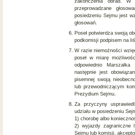
zakończenia obrad. W 
przeprowadzane głosowa
posiedzeniu Sejmu jest wz
głosowań.
Poseł potwierdza swoją ob
podkomisji podpisem na li
W razie niemożności wzięc
poseł w miarę możliwośc
odpowiednio Marszałka 
następnie jest obowiąza
pisemnej swoją nieobecn
lub przewodniczącym komis
Prezydium Sejmu.
Za przyczyny usprawiedl
udziału w posiedzeniu Sej
1) chorobę albo konieczno
2) wyjazdy zagraniczne 
Sejmu lub komisji, akcep