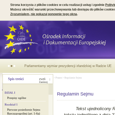
Strona korzysta z plików cookies w celu realizacji usług i zgodnie
Polity
Możesz określić warunki przechowywania lub dostępu do plików cookies
Zrozumiałem, nie pokazuj ponownie tego okna
.
Parlamentarny wymiar prezydencji irlandzkiej w Radzie UE
Strona główna
>
Polskie akty prawne
>
Prawo
>
Prawo
> Regulamin Sejmu
Spis treści
ZWIŃ |
Zamknij
DZIAŁ I
Regulamin Sejmu
Debaty Sejmu w sprawach UE
Przepisy ogólne
Uchwały Sejmu w sprawach
Rozdział 1
UE
Tekst ujednolicony
Pierwsze posiedzenie Sejmu
Rzeczypospolitej (art. 1-6a)
Dokumenty UE w Sejmie
tekstu jednolitego
z dnia 2