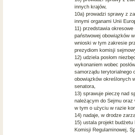
innych krajów,
10a) prowadzi sprawy z za
innymi organami Unii Europ
11) przedstawia okresowe 
państwowej obowiązków wo
wnioski w tym zakresie pr
prezydiom komisji sejmow
12) udziela posłom niezbę
wykonaniem wobec posłów p
samorządu terytorialnego o
obowiązków określonych w
senatora,
13) sprawuje pieczę nad 
należącym do Sejmu oraz 
w tym o użyciu w razie ko
14) nadaje, w drodze zarzą
15) ustala projekt budżetu 
Komisji Regulaminowej, Sp