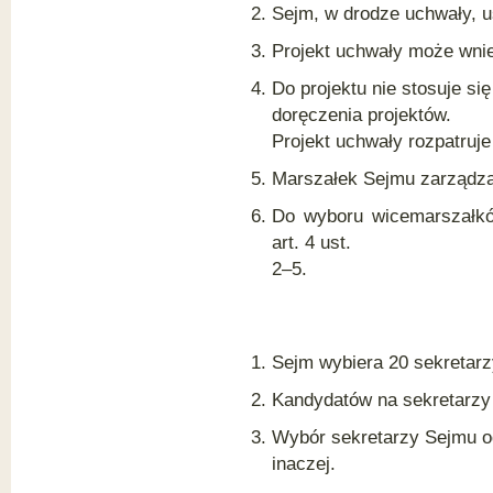
zatrzymanie (art. 131-136)
Sejm, w drodze uchwały, u
Rozdział 11a
Projekt uchwały może wnie
Komisja śledcza (art.136a-136i)
Do projektu nie stosuje się
Rozdział 12
Komisja do Spraw Służb
doręczenia projektów.
Specjalnych i postępowanie w
Projekt uchwały rozpatruje
Komisji (art. 137-142)
Rozdział 13
Marszałek Sejmu zarządz
Komisja Etyki Poselskiej
(art.143-148)
Do wyboru wicemarszałkó
art. 4 ust.
Rozdział 13a
Komisja do Spraw Unii
2–5.
Europejskiej (art. 148a- 148e)
Rozdział 14
Posiedzenia komisji sejmowych
(art. 149-168)
Sejm wybiera 20 sekretar
DZIAŁ III
Posiedzenia Sejmu
Kandydatów na sekretarzy
Rozdział 1
Wybór sekretarzy Sejmu o
Przepisy ogólne (art. 169-177)
inaczej.
Rozdział 2