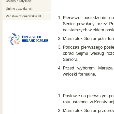
Ustawy o ratyfikacji
Postępowanie z pilnymi
projektami ustaw (art. 71-80)
Unijne bazy danych
Rozdział 3
Państwa członkowskie UE
Przepisy dotyczące udziału
Pierwsze posiedzenie n
Komisji Ustawodawczej w
Senior powołany przez Pr
postępowaniu z projektami
ustaw i uchwał (art. 81-86)
najstarszych wiekiem posł
Rozdział 3a
Marszałek-Senior pełni fu
Postępowanie z projektami
ustaw o zmianie Konstytucji
Podczas pierwszego posie
(art. 86a-86k)
obrad Sejmu według rozd
Rozdział 4
Seniora.
Postępowanie z projektami
kodeksów (art. 87-95)
Przed wyborem Marszał
Rozdział 5
wnioski formalne.
(uchylony)
Rozdział 5a
Postępowanie z projektami
ustaw wykonujących prawo
Unii Europejskiej (art. 95a-95f)
Posłowie na pierwszym po
Rozdział 6
roty ustalonej w Konstytucj
Postępowanie z projektami
ustaw budżetowych i innymi
Marszałek-Senior przepro
planami finansowymi państwa