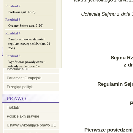
Rozdział 2
Badanie pomocniczości
Posłowie (art. 6b-8)
Uchwałą Sejmu z dnia 3
Współpraca
Rozdział 3
międzyparlamentarna
Organy Sejmu (art. 9-20)
Ważne debaty parlamentarne
Rozdział 4
Zasady odpowiedzialności
Polska prezydencja 2011
regulaminowej posłów (art. 21-
25b)
Rozdział 5
Sejmu Rze
Programy i kalendarze
Wybór oraz powoływanie i
z dn
odwoływanie organów
Informacja UE
państwowych (art. 26-31e)
Parlament Europejski
DZIAŁ II
Regulamin Sejm
Postępowanie w Sejmie
Przegląd polityk
Rozdział 1
Postępowanie z projektami
ustaw i uchwał (art. 32-70)
P
Traktaty
Rozdział 1a
Polskie akty prawne
Wysłuchanie publiczne (art.
70a-70i)
Ustawy wykonujące prawo UE
Rozdział 2
Pierwsze posiedzeni