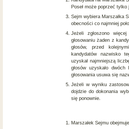
121-126aa)
Poseł może poprzeć tylko 
Rozdział 9a
Postępowanie w sprawach
Sejm wybiera Marszałka S
petycji (art. 126b-126g)
obecności co najmniej poł
Rozdział 10
Postępowanie w sprawach
Jeżeli zgłoszono więce
odpowiedzialności przed
głosowaniu żaden z kandy
Trybunałem Stanu (art. 127-
130)
głosów, przed kolejnym
Rozdział 10a
kandydatów nazwisko te
Postępowanie w sprawach o
uzyskał najmniejszą liczb
wyrażenie zgody na
pociągnięcie osób pełniących
głosów uzyskało dwóch l
funkcje niektórych organów
głosowania usuwa się naz
państwowych do
odpowiedzialności za
Jeżeli w wyniku zastosow
przestępstwo lub wykroczenie
albo na ich aresztowanie bądź
dojdzie do dokonania wy
zatrzymanie (art. 130a-130e)
się ponownie.
Rozdział 11
Postępowanie w sprawach
dyscyplinarnych posłów oraz w
sprawach o pociągnięcie posłów
do odpowiedzialności za
Marszałek Sejmu obejmuje
przestępstwa lub wykroczenia
albo o aresztowanie bądź