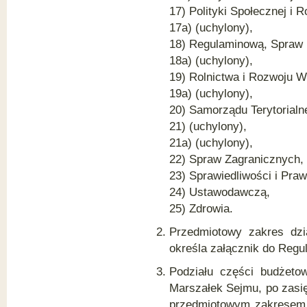
17) Polityki Społecznej i R
17a) (uchylony),
18) Regulaminową, Spraw 
18a) (uchylony),
19) Rolnictwa i Rozwoju W
19a) (uchylony),
20) Samorządu Terytorialne
21) (uchylony),
21a) (uchylony),
22) Spraw Zagranicznych,
23) Sprawiedliwości i Pra
24) Ustawodawczą,
25) Zdrowia.
Przedmiotowy zakres dzi
określa załącznik do Regu
Podziału części budżet
Marszałek Sejmu, po zasię
przedmiotowym zakresem d