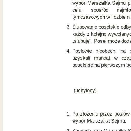
wybór Marszałka Sejmu p
oraz rozpatrywanie sprawozdań
z ich wykonania (art. 105-111)
celu, spośród najmł
Rozdział 7
tymczasowych w liczbie ni
Uchwalanie wotum zaufania i
wotum nieufności; wybór Rady
Ślubowanie poselskie odby
Ministrów (art. 112-117)
każdy z kolejno wywołany
Rozdział 7a
„ślubuję". Poseł może dod
Postępowanie w sprawach
dotyczących bezpieczeństwa
Posłowie nieobecni na 
państwa (art. 117a-117d)
uzyskali mandat w czasi
Rozdział 8
poselskie na pierwszym po
Postępowanie z
zawiadomieniem Prezesa Rady
Ministrów o zamiarze
przedłożenia Prezydentowi do
ratyfikacji umowy
międzynarodowej, której
(uchylony).
ratyfikacja nie wymaga zgody
wyrażonej w ustawie (art. 118-
120)
Rozdział 9
Po złożeniu przez posłów
Postępowanie w sprawach
orzeczeń, sprawozdań,
wybór Marszałka Sejmu.
informacji, wniosków i uwag
organów państwowych (art.
Kandydata na Marszałka S