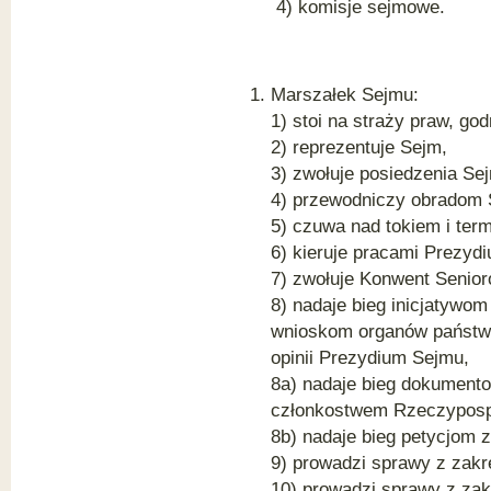
4) komisje sejmowe.
Marszałek Sejmu:
1) stoi na straży praw, go
2) reprezentuje Sejm,
3) zwołuje posiedzenia Se
4) przewodniczy obradom 
5) czuwa nad tokiem i ter
6) kieruje pracami Prezyd
7) zwołuje Konwent Senior
8) nadaje bieg inicjatyw
wnioskom organów państwa
opinii Prezydium Sejmu,
8a) nadaje bieg dokument
członkostwem Rzeczypospol
8b) nadaje bieg petycjom 
9) prowadzi sprawy z zak
10) prowadzi sprawy z za