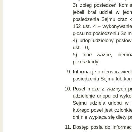
3) zbieg posiedzeń komisj
jeżeli brał udział w je
posiedzenia Sejmu oraz ko
152 ust. 4 – wykonywanie
głosu na posiedzeniu Sejm
4) urlop udzielony posło
ust. 10,
5) inne ważne, niemoż
przeszkody.
Informacje o nieusprawied
posiedzeniu Sejmu lub kom
Poseł może z ważnych pr
udzielenie urlopu od wyk
Sejmu udziela urlopu w 
którego poseł jest członk
dni nie wypłaca się diety p
Dostęp posła do informacj