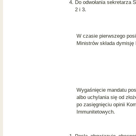
Obrady Sejmu (art. 178-187a)
Do odwołania sekretarza S
2 i 3.
Rozdział 3
Głosowanie (art. 188- 190)
Rozdział 4
Interpelacje, informacje bieżące,
zapytania poselskie i pytania w
W czasie pierwszego pos
sprawach bieżących (art. 191-
Ministrów składa dymisję
196)
DZIAŁ IIIa
Posiedzenia Sejmu, komisji i
podkomisji z wykorzystaniem
środków komunikacji
elektronicznej umożliwiających
porozumiewanie się na
odległość (art. 198a-198m)
DZIAŁ IV
Wygaśnięcie mandatu pos
Kancelaria Sejmu (art. 199-202)
albo uchylania się od zło
DZIAŁ IVa
po zasięgnięciu opinii Ko
Dostęp do informacji publicznej
Immunitetowych.
oraz informacji o środowisku i
jego ochronie (202a-202e)
DZIAŁ V
Przepisy szczególne i końcowe
(art. 203-207)