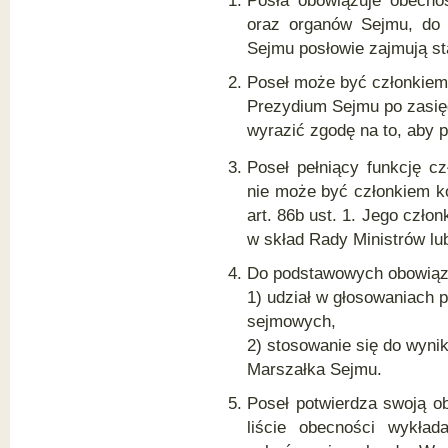
Posła obowiązuje obecno
oraz organów Sejmu, do 
Przedmiotowy zakres
działania komisji sejmowych
Sejmu posłowie zajmują st
Poseł może być członkiem 
Prezydium Sejmu po zasię
wyrazić zgodę na to, aby p
Poseł pełniący funkcję c
nie może być członkiem ko
art. 86b ust. 1. Jego czł
w skład Rady Ministrów lub
Do podstawowych obowiązk
1) udział w głosowaniach 
sejmowych,
2) stosowanie się do wyni
Marszałka Sejmu.
Poseł potwierdza swoją o
liście obecności wykła