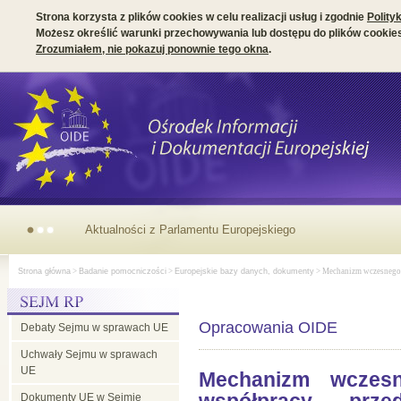
Strona korzysta z plików cookies w celu realizacji usług i zgodnie
Polity
Możesz określić warunki przechowywania lub dostępu do plików cookies
Zrozumiałem, nie pokazuj ponownie tego okna
.
Aktualności
Strona główna
>
Badanie pomocniczości
>
Europejskie bazy danych, dokumenty
> Mechanizm wczesnego o
z
Opracowania OIDE
Debaty Sejmu w sprawach UE
Parlamentu
Uchwały Sejmu w sprawach
UE
Mechanizm wczesn
Europejskiego
Dokumenty UE w Sejmie