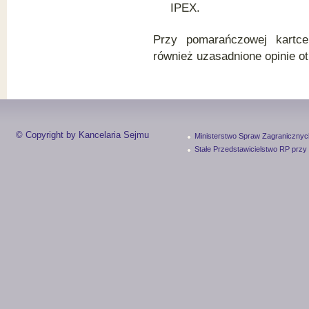
IPEX.
Przy pomarańczowej kartc
również uzasadnione opinie 
© Copyright by Kancelaria Sejmu
Ministerstwo Spraw Zagranicznyc
Stałe Przedstawicielstwo RP przy