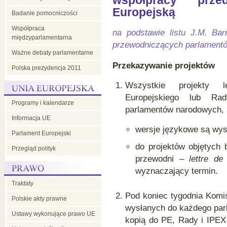
współpracy prze
Europejską
Badanie pomocniczości
Współpraca
na podstawie listu J.M. Ba
międzyparlamentarna
przewodniczących parlament
Ważne debaty parlamentarne
Przekazywanie projektów
Polska prezydencja 2011
Wszystkie projekty l
Europejskiego lub Ra
Programy i kalendarze
parlamentów narodowych, 
Informacja UE
wersje językowe są wys
Parlament Europejski
do projektów objętych 
Przegląd polityk
przewodni –
lettre de
wyznaczający termin.
Traktaty
Pod koniec tygodnia Komi
Polskie akty prawne
wysłanych do każdego par
Ustawy wykonujące prawo UE
kopią do PE, Rady i IPEX d