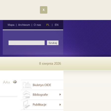
X
Mapa
|
Archiwum
|
O nas
PL
|
EN
8 sierpnia 2026