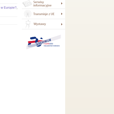
j w Europie?
,