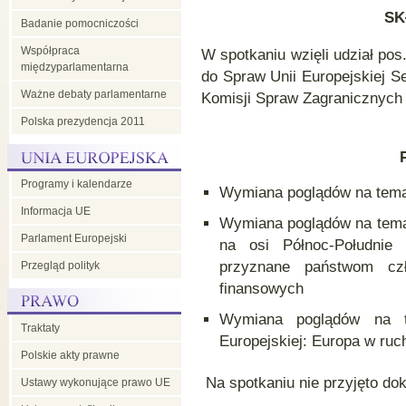
SK
Badanie pomocniczości
w
Współpraca
W spotkaniu wzięli udział pos
międzyparlamentarna
do Spraw Unii Europejskiej S
Radzie
Ważne debaty parlamentarne
Komisji Spraw Zagranicznych i
Polska prezydencja 2011
UE
Programy i kalendarze
Wymiana poglądów na tema
Informacja UE
Wymiana poglądów na temat
Parlament Europejski
na osi Północ-Południe 
przyznane państwom cz
Przegląd polityk
finansowych
Wymiana poglądów na te
Traktaty
Europejskiej: Europa w ruc
Polskie akty prawne
Na spotkaniu nie przyjęto d
Ustawy wykonujące prawo UE