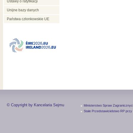
Ustawy o ratyfikacji
Unijne bazy danych
Państwa członkowskie UE
© Copyright by Kancelaria Sejmu
Ministerstwo Spraw Zagranicznyc
Stałe Przedstawicielstwo RP przy