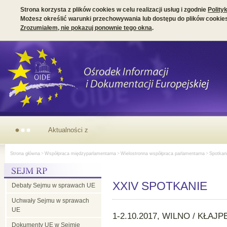
Strona korzysta z plików cookies w celu realizacji usług i zgodnie
Polity
Możesz określić warunki przechowywania lub dostępu do plików cookies
Zrozumiałem, nie pokazuj ponownie tego okna
.
Parlamentarny
Strona główna
>
Współpraca międzyparlamentarna
>
Wielostronna współpraca parlamentarna
>
Spotkani
wymiar
XXIV SPOTKANIE
Debaty Sejmu w sprawach UE
prezydencji
Uchwały Sejmu w sprawach
UE
irlandzkiej
1-2.10.2017,
WILNO / KŁAJP
Dokumenty UE w Sejmie