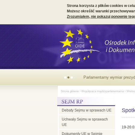
Strona korzysta z plików cookies w celu 
Możesz określić warunki przechowywani
Zrozumiałem, nie pokazuj ponownie teg
Parlamentarny wymiar prezyde
Strona główna
>
Współpraca międzyparlamentarna
>
Wielos
Spotk
Debaty Sejmu w sprawach UE
Uchwały Sejmu w sprawach
UE
19-20.0
Dokumenty UE w Sejmie