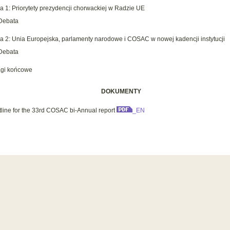
a 1: Priorytety prezydencji chorwackiej w Radzie UE
Debata
a 2: Unia Europejska, parlamenty narodowe i COSAC w nowej kadencji instytucji
Debata
gi końcowe
DOKUMENTY
utline for the 33rd COSAC bi-Annual report
_EN