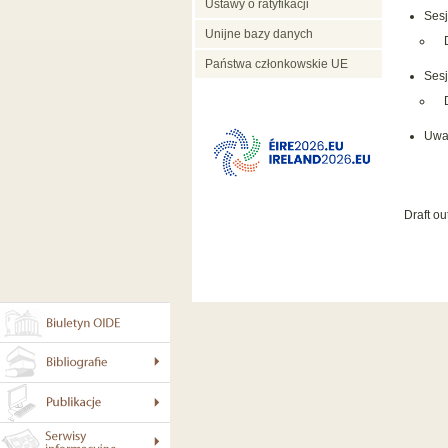
Ustawy o ratyfikacji
Sesj
Unijne bazy danych
Państwa członkowskie UE
Sesj
Uwa
Draft o