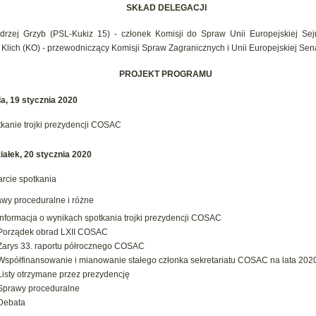
SKŁAD DELEGACJI
drzej Grzyb (PSL-Kukiz 15) - członek Komisji do Spraw Unii Europejskiej Se
Klich (KO) - przewodniczący Komisji Spraw Zagranicznych i Unii Europejskiej Se
PROJEKT PROGRAMU
la, 19 stycznia 2020
kanie trojki prezydencji COSAC
iałek,
20
stycznia
2020
rcie spotkania
wy proceduralne i różne
Informacja o wynikach spotkania trojki prezydencji COSAC
Porządek obrad LXII COSAC
Zarys 33. raportu półrocznego COSAC
Współfinansowanie i mianowanie stałego członka sekretariatu COSAC na lata 20
Listy otrzymane przez prezydencję
Sprawy proceduralne
Debata