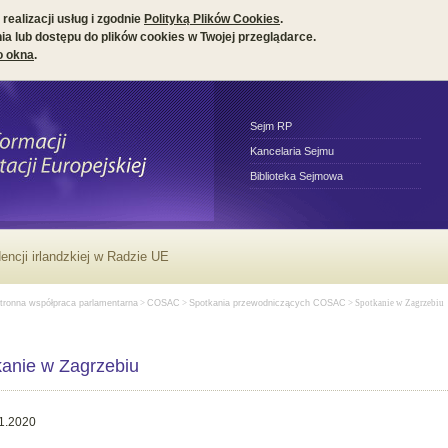
realizacji usług i zgodnie
Polityką Plików Cookies
.
a lub dostępu do plików cookies w Twojej przeglądarce.
o okna
.
Sejm RP
Kancelaria Sejmu
Biblioteka Sejmowa
ncji irlandzkiej w Radzie UE
tronna współpraca parlamentarna
>
COSAC
>
Spotkania przewodniczących COSAC
> Spotkanie w Zagrzebiu
anie w Zagrzebiu
1.2020