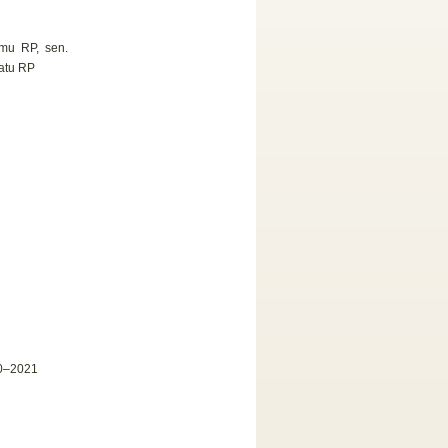
jmu RP, sen.
natu RP
20–2021