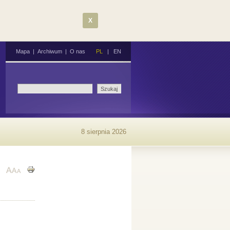
X
Mapa
|
Archiwum
|
O nas
PL
|
EN
8 sierpnia 2026