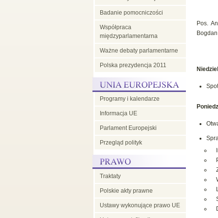
Badanie pomocniczości
Pos. An
Współpraca
Bogdan 
międzyparlamentarna
Ważne debaty parlamentarne
Polska prezydencja 2011
Niedzie
Spot
Programy i kalendarze
Poniedz
Informacja UE
Otwa
Parlament Europejski
Spra
Przegląd polityk
Traktaty
Polskie akty prawne
Ustawy wykonujące prawo UE