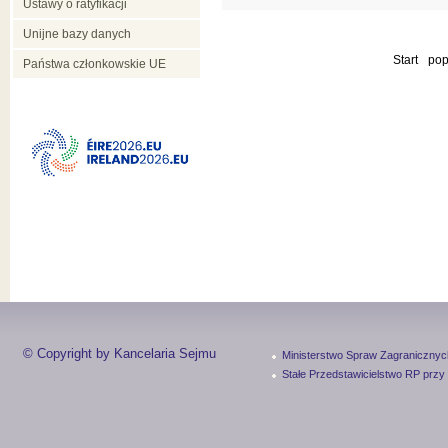
Ustawy o ratyfikacji
Unijne bazy danych
Start
pop
Państwa członkowskie UE
© Copyright by Kancelaria Sejmu
Ministerstwo Spraw Zagranicznyc
Stałe Przedstawicielstwo RP przy