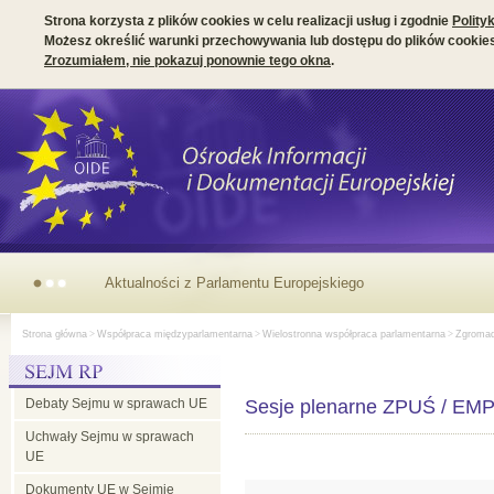
Strona korzysta z plików cookies w celu realizacji usług i zgodnie
Polity
Możesz określić warunki przechowywania lub dostępu do plików cookies
Zrozumiałem, nie pokazuj ponownie tego okna
.
Aktualności
Strona główna
>
Współpraca międzyparlamentarna
>
Wielostronna współpraca parlamentarna
>
Zgromadz
z
Debaty Sejmu w sprawach UE
Parlamentu
Sesje plenarne ZPUŚ / EM
Uchwały Sejmu w sprawach
UE
Europejskiego
Dokumenty UE w Sejmie