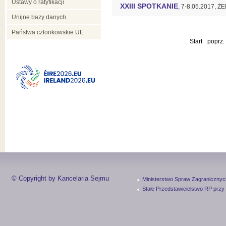
Ustawy o ratyfikacji
XXIII SPOTKANIE
, 7-8.05.2017,
Unijne bazy danych
Państwa członkowskie UE
Start
poprz.
© Copyright by Kancelaria Sejmu
Ministerstwo Spraw Zagranicznyc
Stałe Przedstawicielstwo RP przy