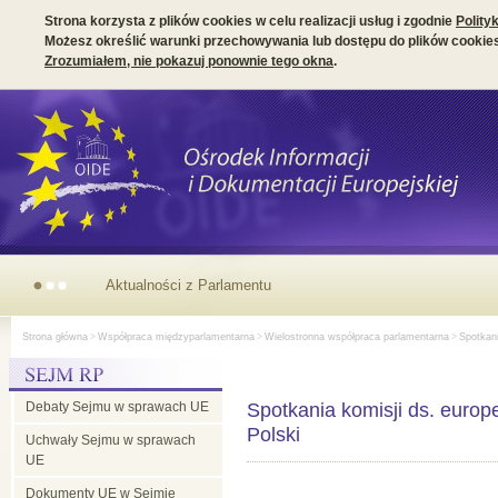
Strona korzysta z plików cookies w celu realizacji usług i zgodnie
Polity
Możesz określić warunki przechowywania lub dostępu do plików cookies
Zrozumiałem, nie pokazuj ponownie tego okna
.
Aktualności
Strona główna
>
Współpraca międzyparlamentarna
>
Wielostronna współpraca parlamentarna
>
Spotkani
z
Debaty Sejmu w sprawach UE
Parlamentu
Spotkania komisji ds. europe
Polski
Uchwały Sejmu w sprawach
UE
Europejskiego
Dokumenty UE w Sejmie