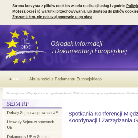
Strona korzysta z plików cookies w celu realizacji usług i zgodnie
Polity
Możesz określić warunki przechowywania lub dostępu do plików cookies
Zrozumiałem, nie pokazuj ponownie tego okna
.
Aktualności
Strona główna
>
Współpraca międzyparlamentarna
>
Wielostronna współpraca parlamentarna
>
Konferen
z
Debaty Sejmu w sprawach UE
Parlamentu
Spotkania Konferencji Międz
Koordynacji i Zarządzania 
Uchwały Sejmu w sprawach
UE
Europejskiego
Dokumenty UE w Sejmie