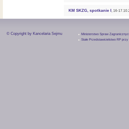
KM SKZG, spotkanie I
, 16-17.10
© Copyright by Kancelaria Sejmu
Ministerstwo Spraw Zagranicznyc
Stałe Przedstawicielstwo RP przy