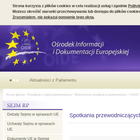
Strona korzysta z plików cookies w celu realizacji usług i zgodnie
Polity
Możesz określić warunki przechowywania lub dostępu do plików cookies
Zrozumiałem, nie pokazuj ponownie tego okna
.
Aktualności
Strona główna
>
Współpraca międzyparlamentarna
>
Wielostronna współpraca parlamentarna
>
COSAC
z
Debaty Sejmu w sprawach UE
Parlamentu
Spotkania przewodniczący
Uchwały Sejmu w sprawach
UE
Europejskiego
Dokumenty UE w Sejmie