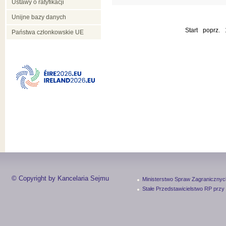
Ustawy o ratyfikacji
Unijne bazy danych
Start
poprz.
Państwa członkowskie UE
© Copyright by Kancelaria Sejmu
Ministerstwo Spraw Zagranicznyc
Stałe Przedstawicielstwo RP przy