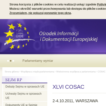
Strona korzysta z plików cookies w celu realizacji usług i zgodnie
Polity
Możesz określić warunki przechowywania lub dostępu do plików cookies
Zrozumiałem, nie pokazuj ponownie tego okna
.
Parlamentarny wymiar prezydencji irlandzkiej w Radzie UE
Strona główna
>
Współpraca międzyparlamentarna
>
Wielostronna współpraca parlamentarna
>
COSAC
XLVI COSAC
Debaty Sejmu w sprawach UE
Uchwały Sejmu w sprawach
UE
2-4.10.2011, WARSZAWA
Dokumenty UE w Sejmie