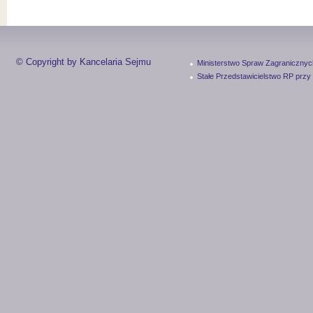
© Copyright by Kancelaria Sejmu
Ministerstwo Spraw Zagranicznyc
Stałe Przedstawicielstwo RP przy