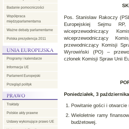
SK
Badanie pomocniczości
Współpraca
Pos. Stanisław Rakoczy (PSL
międzyparlamentarna
Europejskiej Sejmu RP
Ważne debaty parlamentarne
wiceprzewodniczący Ko
wiceprzewodniczący Kom
Polska prezydencja 2011
przewodniczący Komisji Spr
Wyrowiński (PO) – przewod
członek Komisji Spraw Unii Eu
Programy i kalendarze
Informacja UE
Parlament Europejski
PO
Przegląd polityk
Poniedziałek, 3 października
Traktaty
Powitanie gości i otwarcie 
Polskie akty prawne
Wieloletnie ramy finansow
Ustawy wykonujące prawo UE
budżetowej.