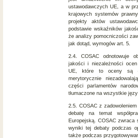
ustawodawczych UE, a w prz
krajowych systemów prawny
projekty aktów ustawoda
podstawie wskaźników jakoś
że analizy pomocniczości zawa
jak dotąd, wymogów art. 5.
2.4. COSAC odnotowuje ob
jakości i niezależności oc
UE, które to oceny są 
merytorycznie niezadowal
części parlamentów narodo
tłumaczone na wszystkie jęz
2.5. COSAC z zadowoleniem 
debatę na temat współpr
Europejską. COSAC zwraca si
wyniki tej debaty podczas o
także podczas przygotowywan