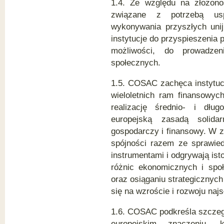
1.4. Ze względu na złożon
związane z potrzebą uspr
wykonywania przyszłych un
instytucje do przyspieszenia 
możliwości, do prowadzen
społecznych.
1.5. COSAC zachęca instytucj
wieloletnich ram finansowyc
realizację średnio- i dłu
europejską zasadą solidar
gospodarczy i finansowy. W 
spójności razem ze sprawied
instrumentami i odgrywają isto
różnic ekonomicznych i spo
oraz osiąganiu strategicznyc
się na wzroście i rozwoju najs
1.6. COSAC podkreśla szczeg
europejskim znaczeniu,