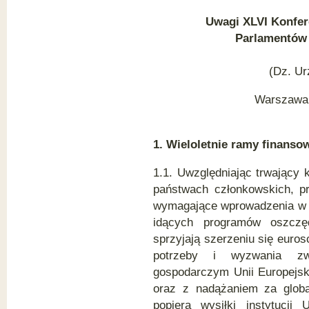
U
wagi XLVI Konfer
Parlamentów 
(Dz. Ur
Warszawa, 
1. Wieloletnie ramy finanso
1.1. Uwzględniając trwający
państwach członkowskich, p
wymagające wprowadzenia w n
idących programów oszczęd
sprzyjają szerzeniu się euros
potrzeby i wyzwania z
gospodarczym Unii Europejski
oraz z nadążaniem za globa
popiera wysiłki instytucji