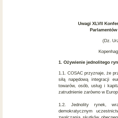
U
wagi XLVII Konfe
Parlamentów 
(Dz. Ur
Kopenhaga
1. Ożywienie jednolitego ry
1.1. COSAC przyznaje, że prze
siłą napędową integracji eu
towarów, osób, usług i kapi
zatrudnienie zarówno w Europi
1.2. Jednolity rynek, wr
demokratycznym uczestnict
zwalczania skutków obecneg