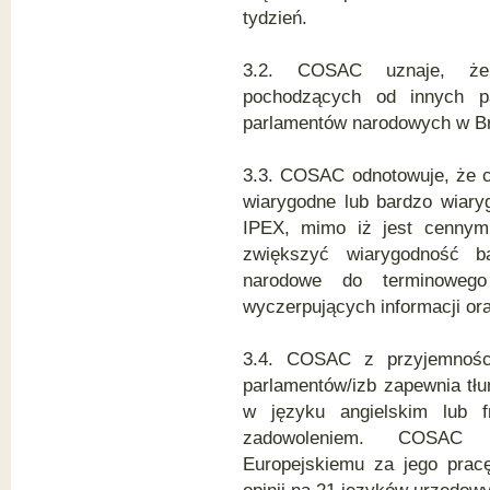
tydzień.
3.2. COSAC uznaje, że n
pochodzących od innych pa
parlamentów narodowych w Br
3.3. COSAC odnotowuje, że c
wiarygodne lub bardzo wiaryg
IPEX, mimo iż jest cennym
zwiększyć wiarygodność 
narodowe do terminowego
wyczerpujących informacji or
3.4. COSAC z przyjemnośc
parlamentów/izb zapewnia tłu
w języku angielskim lub f
zadowoleniem. COSAC w
Europejskiemu za jego prac