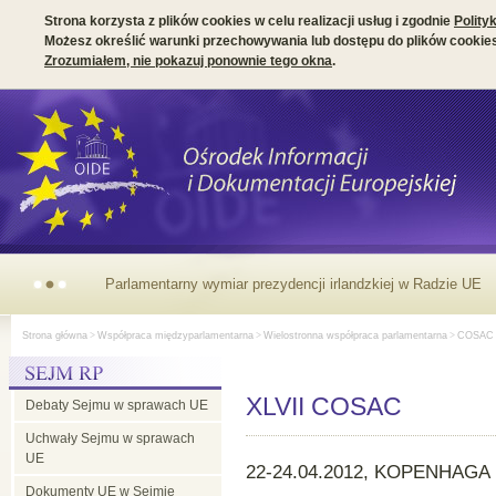
Strona korzysta z plików cookies w celu realizacji usług i zgodnie
Polity
Możesz określić warunki przechowywania lub dostępu do plików cookies
Zrozumiałem, nie pokazuj ponownie tego okna
.
Parlamentarny wymiar prezydencji irlandzkiej w Radzie UE
Strona główna
>
Współpraca międzyparlamentarna
>
Wielostronna współpraca parlamentarna
>
COSAC
XLVII COSAC
Debaty Sejmu w sprawach UE
Uchwały Sejmu w sprawach
UE
22-24.04.2012, KOPENHAGA
Dokumenty UE w Sejmie