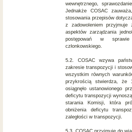
wewnętrznego, sprawozdanie
Jednakże COSAC zauważa, że
stosowania przepisów dotycz
z zadowoleniem przyjmuje 
aspektów zarządzania jedno
postępowań w sprawie 
członkowskiego.
5.2. COSAC wzywa państw
zakresie transpozycji i sto
wszystkim równych warunków
przykrością stwierdza, że
osiągnęło ustanowionego p
deficytu transpozycji wynos
starania Komisji, która p
obniżenia deficytu transp
zaległości w transpozycji.
5.3. COSAC przyjmuje do wiad