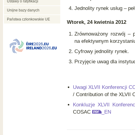
Ustawy o ratyfikacji
Jednolity rynek usług – p
Unijne bazy danych
Państwa członkowskie UE
Wtorek, 24 kwietnia 2012
Zrównoważony rozwój – pr
na efektywnym korzystani
Cyfrowy jednolity rynek.
Przyjęcie uwag dla instytu
Uwagi XLVII Konferencji C
/ Contribution of the XLVI
Konkluzje XLVII Konfere
COSAC
_EN