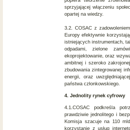
popiera tworzenie zrównowa
sprzyjającej włączeniu społe
opartej na wiedzy.
3.2. COSAC z zadowoleniem p
Europy efektywnie korzystając
istniejących instrumentach, t
odpadami, zielone zamów
ekoprojektowanie, oraz wzywa
ambitnej i szeroko zakrojone
zbudowania zintegrowanej infr
energii, oraz uwzględniając
państwa członkowskiego.
4. Jednolity rynek cyfrowy
4.1.COSAC podkreśla potr
prawdziwie jednolitego i bez
Komisja szacuje na 110 mld
korzystanie z usług interne