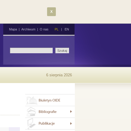
X
Mapa
|
Archiwum
|
O nas
PL
|
EN
6 sierpnia 2026