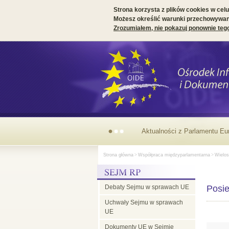
Strona korzysta z plików cookies w celu 
Możesz określić warunki przechowywani
Zrozumiałem, nie pokazuj ponownie teg
Aktualności z Parlamentu Eu
Strona główna
>
Współpraca międzyparlamentarna
>
Wielos
Debaty Sejmu w sprawach UE
Posi
Uchwały Sejmu w sprawach
UE
Dokumenty UE w Sejmie