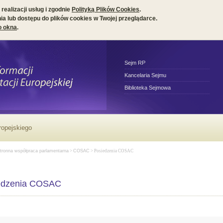
realizacji usług i zgodnie
Polityką Plików Cookies
.
a lub dostępu do plików cookies w Twojej przeglądarce.
o okna
.
Sejm RP
Kancelaria Sejmu
Biblioteka Sejmowa
ropejskiego
tronna współpraca parlamentarna
>
COSAC
> Posiedzenia COSAC
edzenia COSAC