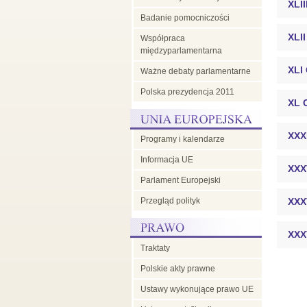
XLI
Badanie pomocniczości
XLI
Współpraca
międzyparlamentarna
XLI
Ważne debaty parlamentarne
Polska prezydencja 2011
XL 
XXX
Programy i kalendarze
Informacja UE
XXX
Parlament Europejski
Przegląd polityk
XXX
XXX
Traktaty
Polskie akty prawne
Ustawy wykonujące prawo UE