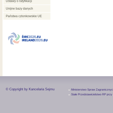
Ustawy o ratyfikacji
Unijne bazy danych
Państwa członkowskie UE
© Copyright by Kancelaria Sejmu
Ministerstwo Spraw Zagranicznyc
Stałe Przedstawicielstwo RP przy