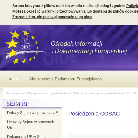
Strona korzysta z plików cookies w celu realizacji usług i zgodnie
Polity
Możesz określić warunki przechowywania lub dostępu do plików cookies
Zrozumiałem, nie pokazuj ponownie tego okna
.
Aktualności z
Strona główna
>
Współpraca międzyparlamentarna
>
Wielostronna współpraca parlamentarna
>
COSAC
Parlamentu
Debaty Sejmu w sprawach UE
Europejskiego
Posiedzenia COSAC
Uchwały Sejmu w sprawach
UE
Dokumenty UE w Sejmie